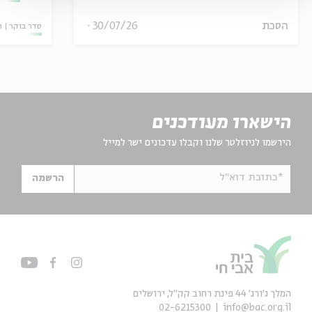
הסכת
30/07/26
סדר בוקר
ו
הישארו מעודכנים
הירשמו לניוזלטר שלנו וקבלו עדכונים ישר למייל
*כתובת דוא"ל
הרשמה
המלך ג'ורג' 44 פינת רחוב קק״ל, ירושלים
02-6215300
info@bac.org.il