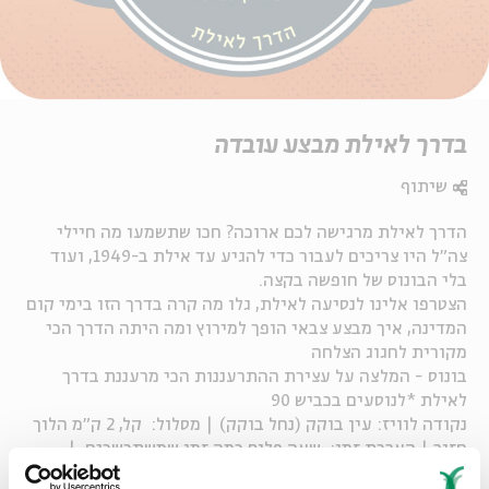
בדרך לאילת מבצע עובדה
שיתוף
הדרך לאילת מרגישה לכם ארוכה? חכו שתשמעו מה חיילי
צה"ל היו צריכים לעבור כדי להגיע עד אילת ב-1949, ועוד
בלי הבונוס של חופשה בקצה.
הצטרפו אלינו לנסיעה לאילת, גלו מה קרה בדרך הזו בימי קום
המדינה, איך מבצע צבאי הופך למירוץ ומה היתה הדרך הכי
מקורית לחגוג הצלחה
בונוס - המלצה על עצירת ההתרעננות הכי מרעננת בדרך
לאילת *לנוסעים בכביש 90
נקודה לוויז: עין בוקק (נחל בוקק) | מסלול: קל, 2 ק"מ הלוך
חזור | הערכת זמן: שעה פלוס כמה זמן שמשתכשכים |
בתשלום: לא | עונה מומלצת: כל השנה | מומלץ לטייל עם