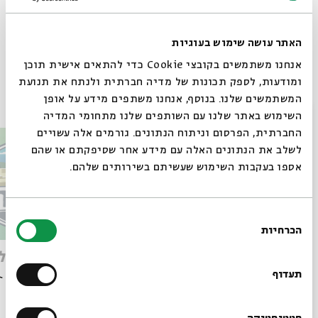
סנדליים, הרגליים נרטבות.
האתר עושה שימוש בעוגיות
Whatsapp
לקבלת עדכונים על פרק חדש ב-
Email
אנחנו משתמשים בקובצי Cookie כדי להתאים אישית תוכן
ומודעות, לספק תכונות של מדיה חברתית ולנתח את תנועת
פרקים נוספים בסדרה
המשתמשים שלנו. בנוסף, אנחנו משתפים מידע על אופן
סגור
השימוש באתר שלנו עם השותפים שלנו מתחומי המדיה
החברתית, הפרסום וניתוח הנתונים. גורמים אלה עשויים
לשלב את הנתונים האלה עם מידע אחר שסיפקתם או שהם
אספו בעקבות השימוש שעשיתם בשירותים שלהם.
בחירת
הכרחיות
הסכמה
רוצים לדעת מה קורה
על הדרך לואדי קלט
תל שיל
בבית אבי חי לפני כולם?
תעדוף