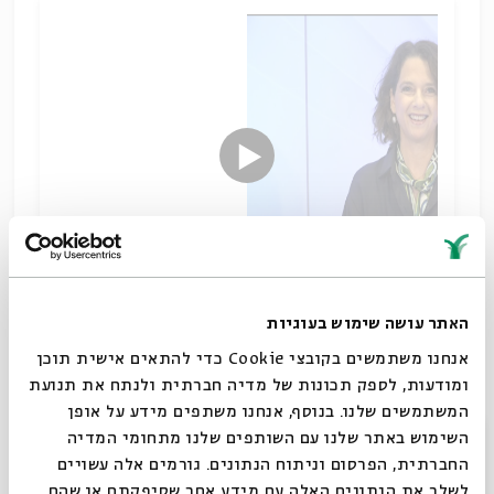
האתר עושה שימוש בעוגיות
ד"ר ביטי רואי
אנחנו משתמשים בקובצי Cookie כדי להתאים אישית תוכן
בסוד המצוות
ומודעות, לספק תכונות של מדיה חברתית ולנתח את תנועת
שיתוף
המשתמשים שלנו. בנוסף, אנחנו משתפים מידע על אופן
תגיות:
קבלה וחסידות
רואי ביטי
קבלת צפת
ספר הזוהר
סגור
השימוש באתר שלנו עם השותפים שלנו מתחומי המדיה
החברתית, הפרסום וניתוח הנתונים. גורמים אלה עשויים
לשלב את הנתונים האלה עם מידע אחר שסיפקתם או שהם