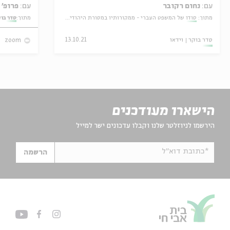
עם:
נחום רקובר
עם:
פרופ' אביגדור שנאן
מתוך:
סודו של המשפט העברי - ממקורותיו במסורת היהודית ליישומו בעולם המשפט של ימינו
מתוך:
סדר בו
סדר בוקר
וידאו
13.10.21
zoom
הישארו מעודכנים
הירשמו לניוזלטר שלנו וקבלו עדכונים ישר למייל
*כתובת דוא"ל
הרשמה