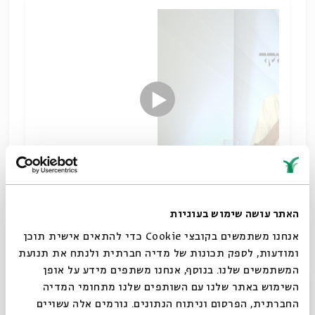
האתר עושה שימוש בעוגיות
האם מדינה רשאית לחייב את אזרחיה לפעול
בסולידריות? כיצד יפעל אדם כאשר הצלת נפש כרוכה
אנחנו משתמשים בקובצי Cookie כדי להתאים אישית תוכן
בסיכון נפשו שלו?
ומודעות, לספק תכונות של מדיה חברתית ולנתח את תנועת
סודו של המשפט העברי
המשתמשים שלנו. בנוסף, אנחנו משתפים מידע על אופן
סגור
הורדת מקורות
שיתוף
השימוש באתר שלנו עם השותפים שלנו מתחומי המדיה
תגיות:
תלמוד וספרות חז"ל
הגות יהודית
נחום רקובר
משפט עברי
החברתית, הפרסום וניתוח הנתונים. גורמים אלה עשויים