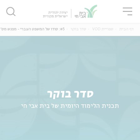
גור
סגור
סגור
דף הבית
ספריית VOD
סדר בוקר
#5: סודו של המשפט העברי - מפגש מס' 5
ה
אנגלית
נוער
סדר בוקר
תכנית הלימוד היומית של בית אבי חי