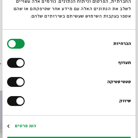
החברתית, הפרסום וניתוח הנתונים. גורמים אלה עשויים
תגיות:
קבלה וחסידות
עודד ישראלי
ספר הזוהר
לשלב את הנתונים האלה עם מידע אחר שסיפקתם או שהם
אספו בעקבות השימוש שעשיתם בשירותים שלהם.
בחירת
הכרחיות
הסכמה
רוצים לדעת מה קורה
בבית אבי חי לפני כולם?
תעדוף
פרקים נוספים בסדרה
הרשמו לניוזלטר שלנו
סטטיסטיקה
שיווק
*כתובת דוא"ל
הרשמה
הצג פרטים