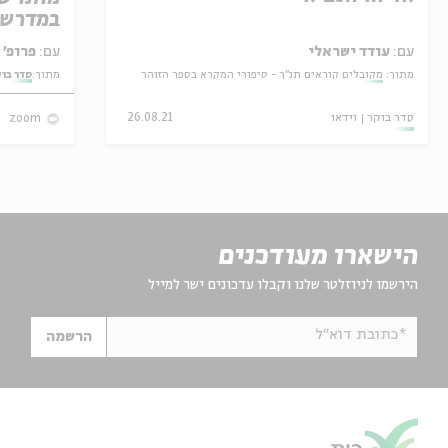
במדרש 
עם:
עודד ישראלי
עם:
פרופ' אביגדור שנאן
מתוך:
מקובלים קוראים תנ"ך - סיפורי המקרא בספר הזוהר
מתוך:
סדר בו
סדר בוקר
וידאו
26.08.21
zoom
הישארו מעודכנים
הירשמו לניוזלטר שלנו וקבלו עדכונים ישר למייל
*כתובת דוא"ל
הרשמה