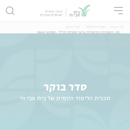
גור
סגור
סגור
דף הבית
ספריית VOD
סדר בוקר
#1: הספרות החיצונית בראי ספרות חז"ל - מפגש ראשון
ה
אנגלית
נוער
סדר בוקר
תכנית הלימוד היומית של בית אבי חי