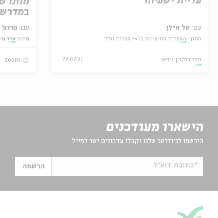
עליית ישעיהו
מותו ש
במדרש 
עם:
טל אילן
עם:
פרופ' אביגדור שנאן
מתוך:
הספרות החיצונית בראי ספרות חז"ל
מתוך:
סדר בו
סדר בוקר
וידאו
27.07.21
zoom
הישארו מעודכנים
הירשמו לניוזלטר שלנו וקבלו עדכונים ישר למייל
*כתובת דוא"ל
הרשמה