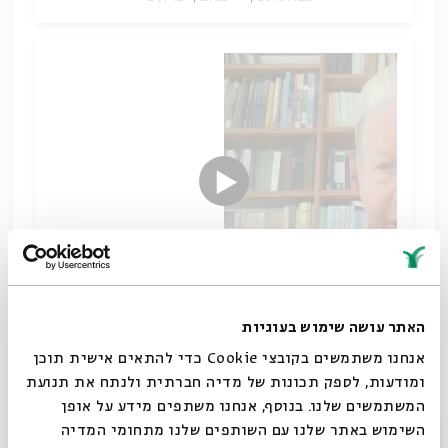
האתר עושה שימוש בעוגיות
במפגש הראשון של הסדרה נעשה היכרות עם הספרות
אנחנו משתמשים בקובצי Cookie כדי להתאים אישית תוכן
החיצונית בכללה וניחשף למעמדה בספרות חז"ל
ומודעות, לספק תכונות של מדיה חברתית ולנתח את תנועת
הספרות החיצונית בראי ספרות חז"ל
המשתמשים שלנו. בנוסף, אנחנו משתפים מידע על אופן
הורדת מקורות
שיתוף
סגור
השימוש באתר שלנו עם השותפים שלנו מתחומי המדיה
תגיות:
מקרא וספרות בית שני
תלמוד וספרות חז"ל
טל אילן