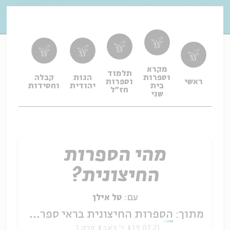
מקרא
תלמוד
וספרות
הגות
קבלה
תפיל
ראשי
וספרות
בית
יהודית
וחסידות
ופיו
חז"ל
שני
מהי הספרות
החיצונית?
עם:
טל אילן
מתוך:
הספרות החיצונית בראי ספרות חז"ל
19.07.21
י' באב
פרק 1