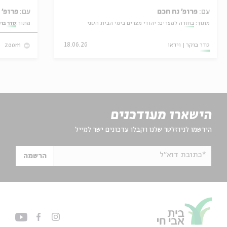
עם:
פרופ' נח חכם
עם:
פרופ' אביגדור שנאן
מתוך:
בחזרה למצרים: יהודי מצרים בימי הבית השני
מתוך:
סדר בו
סדר בוקר
וידאו
18.06.26
zoom
הישארו מעודכנים
הירשמו לניוזלטר שלנו וקבלו עדכונים ישר למייל
*כתובת דוא"ל
הרשמה