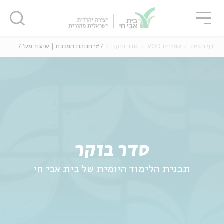
גור
סגור
סגור
דף הבית
ספריית VOD
סדר בוקר
#7: חנוכת המזבח | שיעור מס' 7
ה
אנגלית
נוער
סדר בוקר
תכנית הלימוד היומית של בית אבי חי