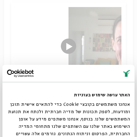
האתר עושה שימוש בעוגיות
עד כה חיפשנו אזכורים מקראיים למאורעות חנוכה,
הפעם נתחקה אחר השימוש של יהודה המכבי במקורות
אנחנו משתמשים בקובצי Cookie כדי להתאים אישית תוכן
מקראיים.
ומודעות, לספק תכונות של מדיה חברתית ולנתח את תנועת
המשתמשים שלנו. בנוסף, אנחנו משתפים מידע על אופן
חנוכת המזבח
סגור
השימוש באתר שלנו עם השותפים שלנו מתחומי המדיה
שיתוף
תגיות:
מקרא וספרות בית שני
רחל בורובסקי
חשמונאים
חנוכה
החברתית, הפרסום וניתוח הנתונים. גורמים אלה עשויים