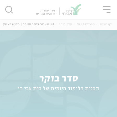
גור
סגור
סגור
דף הבית
ספריית VOD
סדר בוקר
#1: שערים לספר הזוהר | מפגש ראשון
ה
אנגלית
נוער
סדר בוקר
תכנית הלימוד היומית של בית אבי חי