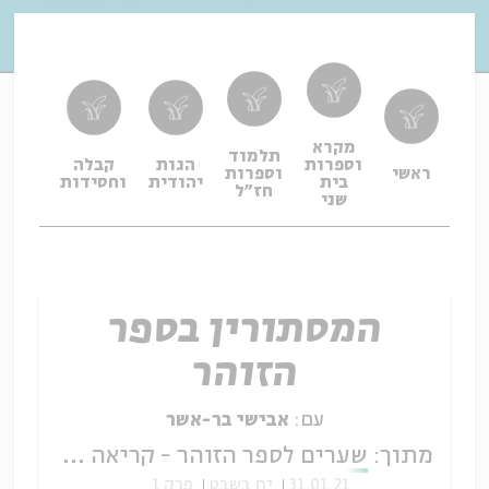
מקרא
תלמוד
וספרות
הגות
קבלה
תפיל
ראשי
וספרות
בית
יהודית
וחסידות
ופיו
חז"ל
שני
המסתורין בספר
הזוהר
עם:
אבישי בר-אשר
מתוך:
שערים לספר הזוהר - קריאה ב"סבא דמשפטים"
31.01.21
יח בשבט
פרק 1