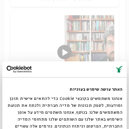
האתר עושה שימוש בעוגיות
אנחנו משתמשים בקובצי Cookie כדי להתאים אישית תוכן
המסתורין מאפיין את ספר הזוהר הן מבחינה תכנית, הן
ומודעות, לספק תכונות של מדיה חברתית ולנתח את תנועת
מבחינה מבנית והן מבחינה היסטורית.
המשתמשים שלנו. בנוסף, אנחנו משתפים מידע על אופן
שערים לספר הזוהר
סגור
השימוש באתר שלנו עם השותפים שלנו מתחומי המדיה
שיתוף
החברתית, הפרסום וניתוח הנתונים. גורמים אלה עשויים
תגיות:
קבלה וחסידות
אבישי בר-אשר
ספר הזוהר