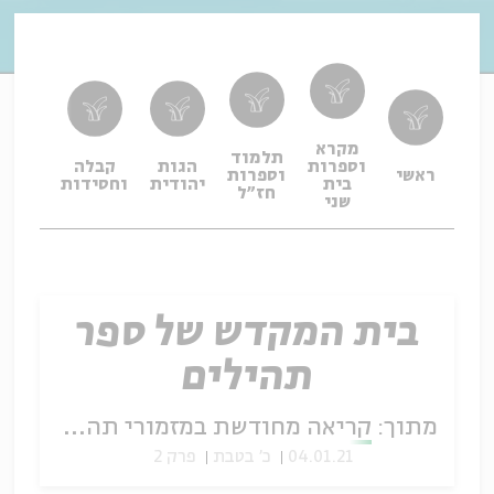
מקרא
תלמוד
וספרות
הגות
קבלה
תפיל
ראשי
וספרות
בית
יהודית
וחסידות
ופיו
חז"ל
שני
בית המקדש של ספר
תהילים
מתוך:
קריאה מחודשת במזמורי תהלים
04.01.21
כ' בטבת
פרק 2