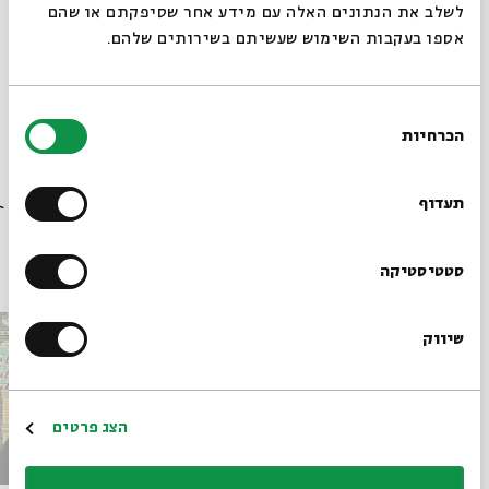
תגיות:
תהילים
מקרא וספרות בית שני
תפילה ופיוט
יונתן בן-דב
לשלב את הנתונים האלה עם מידע אחר שסיפקתם או שהם
אספו בעקבות השימוש שעשיתם בשירותים שלהם.
בחירת
הכרחיות
הסכמה
רוצים לדעת מה קורה
בבית אבי חי לפני כולם?
תעדוף
פרקים נוספים בסדרה
הרשמו לניוזלטר שלנו
סטטיסטיקה
שיווק
*כתובת דוא"ל
הרשמה
הצג פרטים