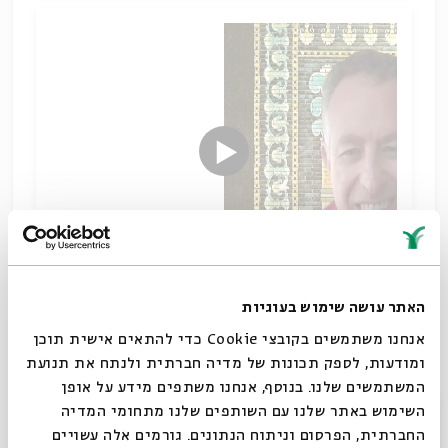
האתר עושה שימוש בעוגיות
אנחנו מכירים את בית המקדש בעיקר מנקודת מבטם של
אנחנו משתמשים בקובצי Cookie כדי להתאים אישית תוכן
הכהנים בספר ויקרא העוסקת בפרוצדורה הפולחנית.
בתהילים אנו מוצאים מבט שונה על חוויית המקדש,
ומודעות, לספק תכונות של מדיה חברתית ולנתח את תנועת
חוויית המאמין.
המשתמשים שלנו. בנוסף, אנחנו משתפים מידע על אופן
סגור
השימוש באתר שלנו עם השותפים שלנו מתחומי המדיה
קריאה מחודשת במזמורי תהלים
החברתית, הפרסום וניתוח הנתונים. גורמים אלה עשויים
שיתוף