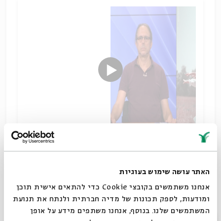
כזה ראה וְחַדֵּשׁ
שיתוף
האתר עושה שימוש בעוגיות
תגיות:
היסטוריה יהודית
אלון גן
חגים ומועדים
התנועה הקיבוצית
ראש השנה
ציונות
אנחנו משתמשים בקובצי Cookie כדי להתאים אישית תוכן
ומודעות, לספק תכונות של מדיה חברתית ולנתח את תנועת
המשתמשים שלנו. בנוסף, אנחנו משתפים מידע על אופן
סגור