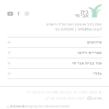
המלך ג'ורג' 44 פינת רחוב קק״ל, ירושלים
02-6215300
info@bac.org.il
אירועים
עיון
ספריית וידאו
אנגלית
ילדים
שיעורי בוקר
עוד בבית אבי חי
מוזיקה
מיוחדים
תערוכות
עיון
כללי
נוער
מיוחדים
מיוחדים
צרו קשר
ספרות ושירה
פודקאסטים מומלצים
ספרות ושירה
אודות
סדרות
כתבות
© 2007-2026 | כל הזכויות שמורות לבית אבי חי
הצהרת נגישות
אירועי עבר
קצה הקרחון
האתר פועל ברשיון אקו״ם
תנאי שימוש והצהרת פרטיות
אירועים בירושלים
על הדרך
חנות
ילדים
design by Dov Abramson Studio
מפלגת המחשבות