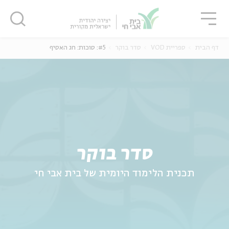
גור
סגור
סגור
דף הבית
ספריית VOD
סדר בוקר
#5: סוכות: חג האסיף
ה
אנגלית
נוער
סדר בוקר
תכנית הלימוד היומית של בית אבי חי