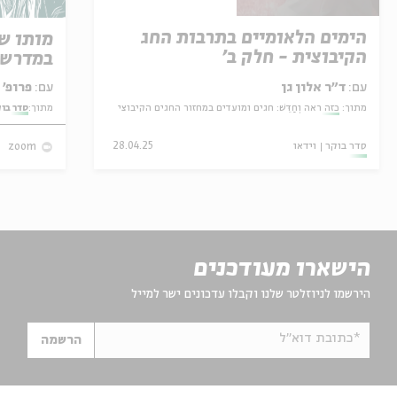
הימים הלאומיים בתרבות החג
מותו ש
הקיבוצית - חלק ב'
במדרש 
עם:
ד"ר אלון גן
עם:
פרופ' אביגדור שנאן
מתוך:
כזה ראה וְחַדֵּשׁ: חגים ומועדים במחזור החגים הקיבוצי
מתוך:
סדר בו
סדר בוקר
וידאו
28.04.25
zoom
הישארו מעודכנים
הירשמו לניוזלטר שלנו וקבלו עדכונים ישר למייל
*כתובת דוא"ל
הרשמה