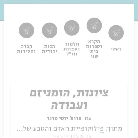
מקרא
תלמוד
וספרות
הגות
קבלה
תפיל
ראשי
וספרות
בית
יהודית
וחסידות
ופיו
חז"ל
שני
ציונות, הומניזם
ועבודה
עם:
פרופ' יוסי טרנר
מתוך:
פילוסופיית האדם והטבע של אהרון דוד גורדון
26.05.24
יח באייר