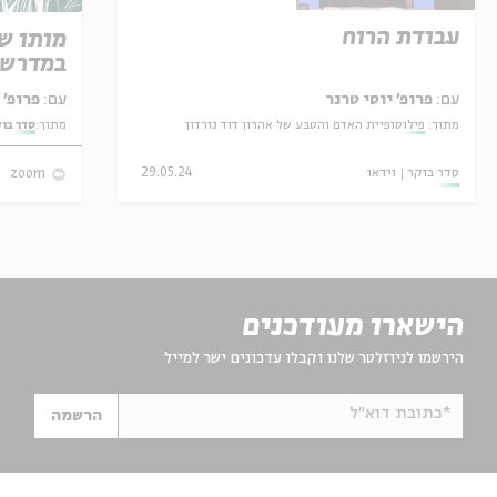
עבודת הרוח
מותו ש
במדרש 
עם:
פרופ' יוסי טרנר
עם:
פרופ' אביגדור שנאן
מתוך:
פילוסופיית האדם והטבע של אהרון דוד גורדון
מתוך:
סדר בו
סדר בוקר
וידאו
29.05.24
zoom
הישארו מעודכנים
הירשמו לניוזלטר שלנו וקבלו עדכונים ישר למייל
*כתובת דוא"ל
הרשמה