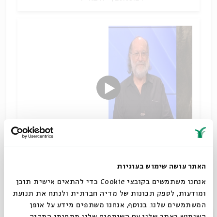
האתר עושה שימוש בעוגיות
פילוסופיית האדם והטבע של אהרון דוד גורדון
שיתוף
אנחנו משתמשים בקובצי Cookie כדי להתאים אישית תוכן
תגיות:
הגות יהודית
גלות
ציונות
ומודעות, לספק תכונות של מדיה חברתית ולנתח את תנועת
המשתמשים שלנו. בנוסף, אנחנו משתפים מידע על אופן
סגור
השימוש באתר שלנו עם השותפים שלנו מתחומי המדיה