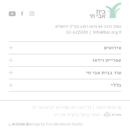
המלך ג'ורג' 44 פינת רחוב קק״ל, ירושלים
02-6215300
info@bac.org.il
אירועים
עיון
ספריית וידאו
אנגלית
ילדים
שיעורי בוקר
עוד בבית אבי חי
מוזיקה
מיוחדים
תערוכות
עיון
כללי
נוער
מיוחדים
מיוחדים
צרו קשר
ספרות ושירה
פודקאסטים מומלצים
ספרות ושירה
אודות
סדרות
כתבות
© 2007-2026 | כל הזכויות שמורות לבית אבי חי
הצהרת נגישות
אירועי עבר
קצה הקרחון
האתר פועל ברשיון אקו״ם
תנאי שימוש והצהרת פרטיות
אירועים בירושלים
על הדרך
חנות
ילדים
design by Dov Abramson Studio
מפלגת המחשבות