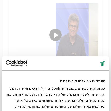
מבקשי אלוהים
האתר עושה שימוש בעוגיות
שיתוף
תגיות:
הגות יהודית
שרגא בר-און
ספרות עברית
חילון
הלל צייטלין
אנחנו משתמשים בקובצי Cookie כדי להתאים אישית תוכן
ביאליק
הרב קוק
ומודעות, לספק תכונות של מדיה חברתית ולנתח את תנועת
המשתמשים שלנו. בנוסף, אנחנו משתפים מידע על אופן
סגור
השימוש באתר שלנו עם השותפים שלנו מתחומי המדיה