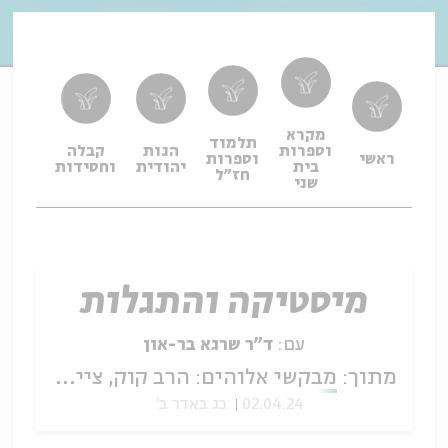
מקרא
תלמוד
וספרות
הגות
קבלה
תפיל
ראשי
וספרות
בית
יהודית
וחסידות
ופיו
חז"ל
שני
מיסטיקה והתגלות
עם:
ד"ר שרגא בר-און
מתוך:
מבקשי אלוהים: הרב קוק, צייטלין וביאליק
02.04.24
כג באדר ב'