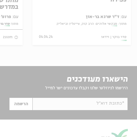
מותו ש
במדרש 
עם:
ד"ר שרגא בר-און
עם:
פרופ' אביגדור שנאן
מתוך:
מבקשי אלוהים: הרב קוק, צייטלין וביאליק
מתוך:
סדר בו
סדר בוקר
וידאו
04.04.24
zoom
הישארו מעודכנים
הירשמו לניוזלטר שלנו וקבלו עדכונים ישר למייל
*כתובת דוא"ל
הרשמה