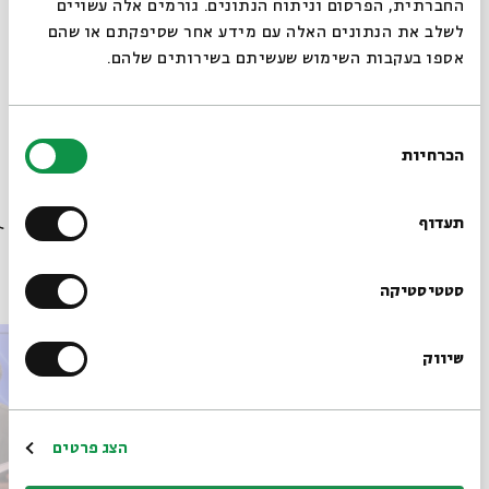
החברתית, הפרסום וניתוח הנתונים. גורמים אלה עשויים
לשלב את הנתונים האלה עם מידע אחר שסיפקתם או שהם
אספו בעקבות השימוש שעשיתם בשירותים שלהם.
מתוך המפגש מיסטיקה והתגלות שהתקיים ב-02.04.24
בחירת
הורדת מקורות מתוך אירוע מבקשי אלוהים: הרב קוק, צייטלין
הכרחיות
וביאליק
הסכמה
רוצים לדעת מה קורה
בבית אבי חי לפני כולם?
תעדוף
פרקים נוספים בסדרה
הרשמו לניוזלטר שלנו
סטטיסטיקה
שיווק
*כתובת דוא"ל
הרשמה
הצג פרטים