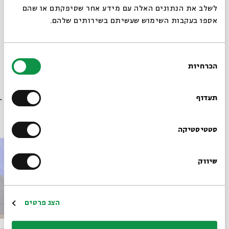
לשלב את הנתונים האלה עם מידע אחר שסיפקתם או שהם
אספו בעקבות השימוש שעשיתם בשירותים שלהם.
מתוך המפגש מלכות שמים שהתקיים ב-24.12.23
הורדת מקורות מתוך אירוע ראשית הנצרות: הברית החדשה על
בחירת
רקע יהדות בית שני
הכרחיות
הסכמה
רוצים לדעת מה קורה
בבית אבי חי לפני כולם?
תעדוף
פרקים נוספים בסדרה
הרשמו לניוזלטר שלנו
סטטיסטיקה
שיווק
*כתובת דוא"ל
הרשמה
הצג פרטים