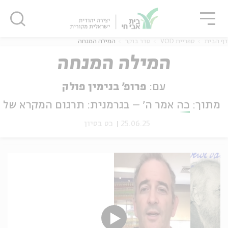
גור
סגור
סגור
דף הבית
ספריית VOD
סדר בוקר
המילה המנחה
המילה המנחה
עם:
פרופ' בנימין פולק
ה
אנגלית
נוער
מתוך:
כה אמר ה׳ – בגרמנית: תרגום המקרא של בו
25.06.25
כט בסיון