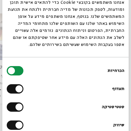
אנחנו משתמשים בקובצי Cookie כדי להתאים אישית תוכן
ומודעות, לספק תכונות של מדיה חברתית ולנתח את תנועת
המשתמשים שלנו. בנוסף, אנחנו משתפים מידע על אופן
סגור
השימוש באתר שלנו עם השותפים שלנו מתחומי המדיה
החברתית, הפרסום וניתוח הנתונים. גורמים אלה עשויים
לשלב את הנתונים האלה עם מידע אחר שסיפקתם או שהם
אספו בעקבות השימוש שעשיתם בשירותים שלהם.
בחירת
תרגום השם המפורש
קולומט
הכרחיות
הסכמה
רוצים לדעת מה קורה
עם:
פרופ' בנימין פולק
עם:
פרופ' 
מתוך:
כה אמר ה׳ – בגרמנית: תרגום המקרא של בובר ורוזנצוויג
מתוך:
כה אמר
בבית אבי חי לפני כולם?
תעדוף
סדר בוקר
וידאו
26.06.25
סדר בוקר
ו
הרשמו לניוזלטר שלנו
סטטיסטיקה
עוד בבית אבי חי
שיווק
*כתובת דוא"ל