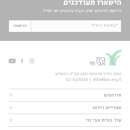
הישארו מעודכנים
הירשמו לניוזלטר שלנו וקבלו עדכונים ישר למייל
*כתובת דוא"ל
הרשמה
המלך ג'ורג' 44 פינת רחוב קק״ל, ירושלים
02-6215300
info@bac.org.il
אירועים
עיון
ספריית וידאו
אנגלית
ילדים
שיעורי בוקר
עוד בבית אבי חי
מוזיקה
מיוחדים
תערוכות