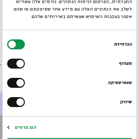
החברתית, הפרסום וניתוח הנתונים. גורמים אלה עשויים
לשלב את הנתונים האלה עם מידע אחר שסיפקתם או שהם
אספו בעקבות השימוש שעשיתם בשירותים שלהם.
מתוך המפגש משל מלך הודו שהתקיים ב-06.11.23
בחירת
הורדת מקורות מתוך אירוע הפילוסופיה החווייתית של משורר:
הכרחיות
שיחות על ספר הכוזרי לריה"ל
הסכמה
רוצים לדעת מה קורה
בבית אבי חי לפני כולם?
תעדוף
פרקים נוספים בסדרה
הרשמו לניוזלטר שלנו
סטטיסטיקה
שיווק
*כתובת דוא"ל
הרשמה
הצג פרטים