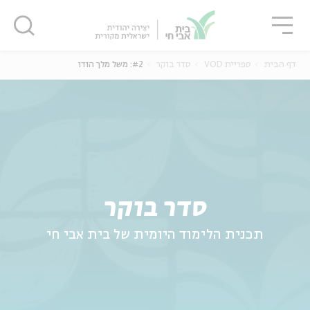
גור
סגור
סגור
דף הבית
ספריית VOD
סדר בוקר
#2: משל מלך הודו
ה
אנגלית
נוער
סדר בוקר
תכנית הלימוד היומית של בית אבי חי