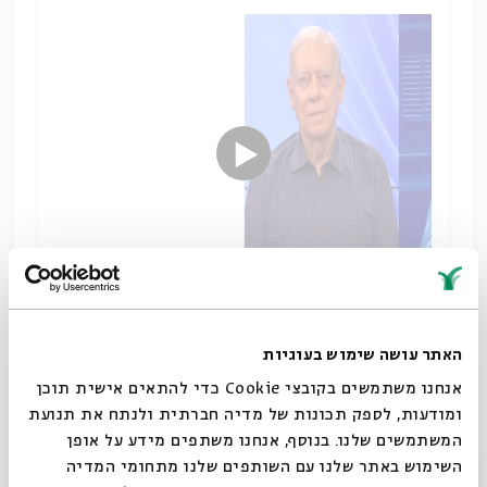
הפילוסופיה החווייתית של משורר
האתר עושה שימוש בעוגיות
שיתוף
תגיות:
הגות יהודית
ר' יהודה הלוי
שירת ימי הביניים
אקזיסטנציאליזם
אנחנו משתמשים בקובצי Cookie כדי להתאים אישית תוכן
פרגמטיזם
זאב הרוי
פילוסופיה
ספר הזוהר
ומודעות, לספק תכונות של מדיה חברתית ולנתח את תנועת
המשתמשים שלנו. בנוסף, אנחנו משתפים מידע על אופן
סגור
השימוש באתר שלנו עם השותפים שלנו מתחומי המדיה