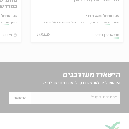
מותו ש
במדרש 
עם:
פרופ' זאב הרוי
עם:
פרופ' אביגדור שנאן
מתוך:
ישעיהו ליבוביץ: קריאה בפילוסופיה ישראלית נועזת
מתוך:
סדר בו
סדר בוקר
וידאו
27.02.25
zoom
הישארו מעודכנים
הירשמו לניוזלטר שלנו וקבלו עדכונים ישר למייל
*כתובת דוא"ל
הרשמה