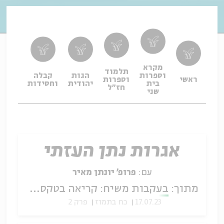
מקרא
תלמוד
וספרות
הגות
קבלה
תפיל
ראשי
וספרות
בית
יהודית
וחסידות
ופיו
חז"ל
שני
אגרות נתן העזתי
עם:
פרופ' יונתן מאיר
מתוך:
בעקבות משיח: קריאה בטקסטים שבתאיים
17.07.23
כח בתמוז
פרק 2