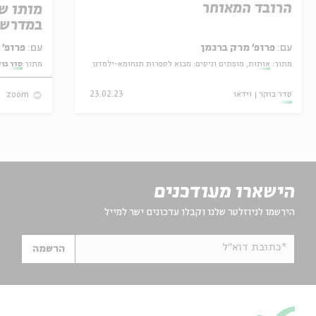
הרובד המאוחר
מותו ש
במדרש 
עם:
פרופ' מרק ברגמן
עם:
פרופ' אביגדור שנאן
מתוך:
אותות, מופתים וניסים: מבוא לספרות תנחומא-ילמדנו
מתוך:
סדר בו
סדר בוקר
וידאו
23.02.23
zoom
הישארו מעודכנים
הירשמו לניוזלטר שלנו וקבלו עדכונים ישר למייל
*כתובת דוא"ל
הרשמה