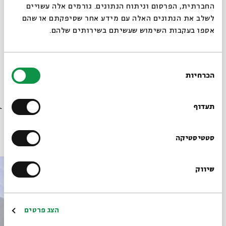
החברתית, הפרסום וניתוח הנתונים. גורמים אלה עשויים
לשלב את הנתונים האלה עם מידע אחר שסיפקתם או שהם
אספו בעקבות השימוש שעשיתם בשירותים שלהם.
מתוך המפגש פתיחתאות לא הלכתיות שהתקיים ב-21.02.23
בחירת
הורדת מקורות מתוך אירוע אותות, מופתים וניסים: מבוא
הכרחיות
הסכמה
לספרות תנחומא-ילמדנו
רוצים לדעת מה קורה
בבית אבי חי לפני כולם?
תעדוף
פרקים נוספים בסדרה
הרשמו לניוזלטר שלנו
סטטיסטיקה
שיווק
*כתובת דוא"ל
הרשמה
הצג פרטים