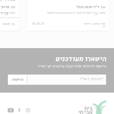
עם:
ד״ר טובה גנזל
עם:
פרופ' אביגדור שנאן
מתוך:
בין ירושלים לבבל: עיונים בנבואות יחזקאל
מתוך:
סדר בו
סדר בוקר
וידאו
01.02.23
zoom
הישארו מעודכנים
הירשמו לניוזלטר שלנו וקבלו עדכונים ישר למייל
*כתובת דוא"ל
הרשמה