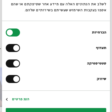
לשלב את הנתונים האלה עם מידע אחר שסיפקתם או שהם
אספו בעקבות השימוש שעשיתם בשירותים שלהם.
מתוך המפגש מסעות כבוד ה' שהתקיים ב-30.01.23
הורדת מקורות מתוך אירוע בין ירושלים לבבל: עיונים בנבואות
בחירת
יחזקאל
הכרחיות
הסכמה
רוצים לדעת מה קורה
בבית אבי חי לפני כולם?
תעדוף
פרקים נוספים בסדרה
הרשמו לניוזלטר שלנו
סטטיסטיקה
שיווק
*כתובת דוא"ל
הרשמה
הצג פרטים