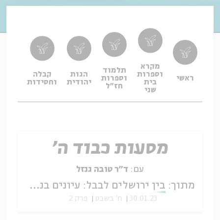
מקרא
תלמוד
וספרות
הגות
קבלה
תפיל
ראשי
וספרות
בית
יהודית
וחסידות
ופיו
חז"ל
שני
מסעות כבוד ה'
עם:
ד״ר טובה גנזל
מתוך:
בין ירושלים לבבל: עיונים בנבואות יחזקאל
30.01.23
ח' בשבט
פרק 2