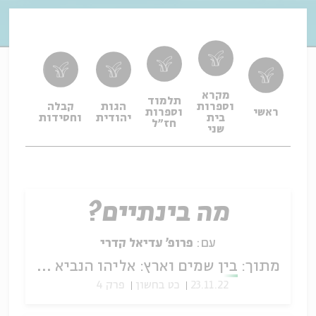
מקרא
תלמוד
וספרות
הגות
קבלה
תפיל
ראשי
וספרות
בית
יהודית
וחסידות
ופיו
חז"ל
שני
מה בינתיים?
עם:
פרופ' עדיאל קדרי
מתוך:
בין שמים וארץ: אליהו הנביא מן המקרא לספרות חז"ל
23.11.22
כט בחשון
פרק 4