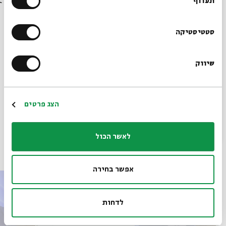
בבית אבי חי לפני כולם?
תעדוף
הרשמו לניוזלטר שלנו
סטטיסטיקה
מתוך המפגש מה בינתיים? שהתקיים ב-23.11.22
שיווק
*כתובת דוא"ל
הורדת מקורות מתוך אירוע בין שמים וארץ: אליהו הנביא מן
המקרא לספרות חז"ל
הרשמה
הצג פרטים
לאשר הכול
פרקים נוספים בסדרה
אפשר בחירה
לדחות