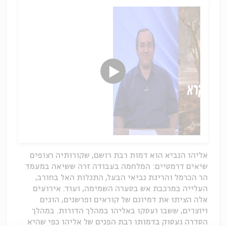
אליהו הנביא הוא דמות רבת רושם, שקורותיה רצופים
שיאים דרמטיים: המלחמה בעבודה זרה ששיאה במעמד
הר הכרמל והריגת נביאי הבעל, התגלות האל בחורב,
העלייה במרכבת אש בסערה השמימה, ועוד. אירועים
אלה הציתו את דמיונם של קוראים ופרשנים, הוגים
ויוצרים, ששבו ועסקו באליהו במהלך הדורות. במהלך
הסדרה נעסוק בדמותו רבת הפנים של אליהו כפי שהיא