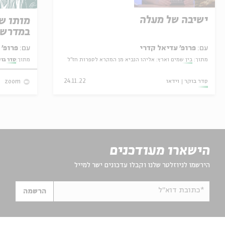
ישיבה של מעלה
מותו ש
במדרש 
עם:
פרופ' עדיאל קדרי
עם:
פרופ' אביגדור שנאן
מתוך:
בין שמים וארץ: אליהו הנביא מן המקרא לספרות חז"ל
מתוך:
סדר בו
סדר בוקר
וידאו
24.11.22
zoom
הישארו מעודכנים
הירשמו לניוזלטר שלנו וקבלו עדכונים ישר למייל
*כתובת דוא"ל
הרשמה