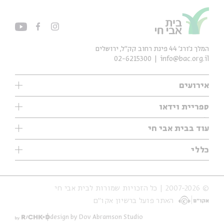
המלך ג'ורג' 44 פינת רחוב קק״ל, ירושלים
02-6215300
info@bac.org.il
אירועים
עיון
ספריית וידאו
אנגלית
ילדים
שיעורי בוקר
עוד בבית אבי חי
מוזיקה
מיוחדים
תערוכות
עיון
כללי
נוער
מיוחדים
מיוחדים
צרו קשר
ספרות ושירה
פודקאסטים מומלצים
ספרות ושירה
אודות
סדרות
כתבות
© 2007-2026 | כל הזכויות שמורות לבית אבי חי
הצהרת נגישות
אירועי עבר
קצה הקרחון
האתר פועל ברשיון אקו״ם
תנאי שימוש והצהרת פרטיות
אירועים בירושלים
על הדרך
חנות
ילדים
design by Dov Abramson Studio
מפלגת המחשבות