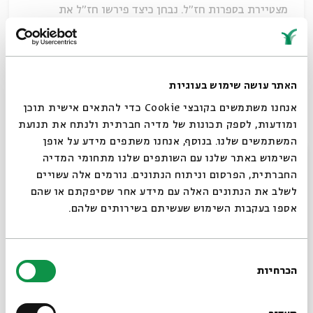
מצטיירת בספרות חז"ל. נבחן כיצד פירשו חז"ל את
הסיפורים המקראיים על אודותיו, נעסוק בציפיות
לשיבתו העתידית, נשאל איזו דמות שיוו לאליהו שעתיד
לשוב, ונתוודע לסיפורים שבהם הוא מופיע ומתגלה כבר
בהווה. את אליהו החז"לי נשווה לדמותו כפי שהיא
האתר עושה שימוש בעוגיות
משתקפת בספרות בית שני ובאמנות היהודית הקדומה.
אנחנו משתמשים בקובצי Cookie כדי להתאים אישית תוכן
פרופ'
עדיאל קדרי
מלמד במחלקה למחשבת ישראל
ומודעות, לספק תכונות של מדיה חברתית ולנתח את תנועת
באוניברסיטת בן-גוריון בנגב. הוא עוסק בהיבטים שונים
המשתמשים שלנו. בנוסף, אנחנו משתפים מידע על אופן
סגור
של ספרות חז"ל ומחשבת חז"ל. ספרו האחרון: "עד שיבוא
השימוש באתר שלנו עם השותפים שלנו מתחומי המדיה
אליהו: דמותו של אליהו הנביא בספרות התנאים", מאגנס
החברתית, הפרסום וניתוח הנתונים. גורמים אלה עשויים
2021.
לשלב את הנתונים האלה עם מידע אחר שסיפקתם או שהם
אספו בעקבות השימוש שעשיתם בשירותים שלהם.
להורדת דף המקורות >>
בין שמים וארץ
בחירת
הורדת מקורות
שיתוף
הכרחיות
הסכמה
תגיות:
מקרא וספרות בית שני
תלמוד וספרות חז"ל
אליהו הנביא
רוצים לדעת מה קורה
עדיאל קדרי