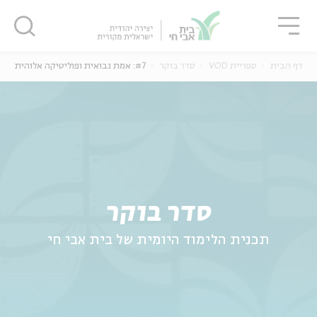
גור
סגור
סגור
דף הבית
ספריית VOD
סדר בוקר
#7: אמת נבואית ופוליטיקה אלוהית
ה
אנגלית
נוער
סדר בוקר
תכנית הלימוד היומית של בית אבי חי