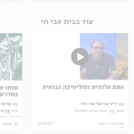
עוד בבית אבי חי
אמת אלוהית ופוליטיקה נבואית
מותו ש
במדרש 
עם:
ד"ר אריאל סרי-לוי
עם:
פרופ' אביגדור שנאן
מתוך:
שקר ואמת בנבואה המקראית
מתוך:
סדר בו
סדר בוקר
וידאו
29.05.22
zoom