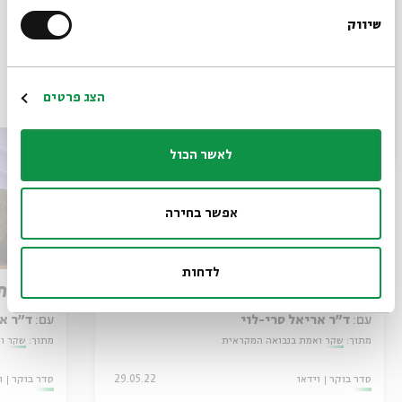
שיווק
*כתובת דוא"ל
פרקים נוספים בסדרה
הרשמה
הצג פרטים
לאשר הכול
אפשר בחירה
לדחות
אמת אלוהית ופוליטיקה נבואית
חלומות
עם:
ד"ר אריאל סרי-לוי
עם:
ד"ר א
מתוך:
שקר ואמת בנבואה המקראית
מתוך:
שקר ו
סדר בוקר
וידאו
29.05.22
סדר בוקר
ו