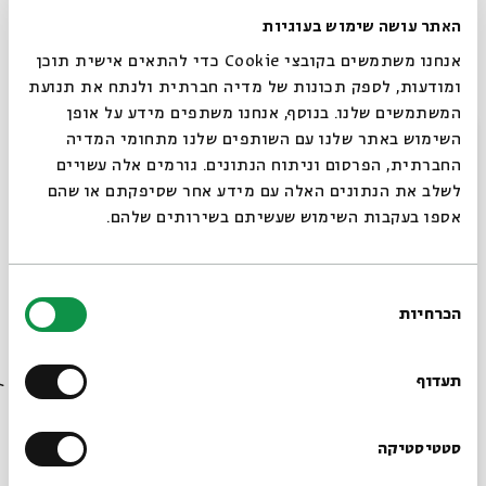
ההזדקקות למתווכים בין בני אדם לאלוהים והחשש
האתר עושה שימוש בעוגיות
משרלטנות; הכמיהה לדעת את העתיד, לצד המאמץ
לשנות אותו. בסדרה זו נעיין בקטעים נבחרים מן החוק,
אנחנו משתמשים בקובצי Cookie כדי להתאים אישית תוכן
הסיפור והנבואה במקרא, המציגים מבחנים שונים לזיהוי
ומודעות, לספק תכונות של מדיה חברתית ולנתח את תנועת
נביא שקר, ומעוררים שאלות ותובנות רחבות בנוגע
המשתמשים שלנו. בנוסף, אנחנו משתפים מידע על אופן
לתופעת הנבואה במקרא, כמו גם בנוגע ליחס בין אמת
סגור
השימוש באתר שלנו עם השותפים שלנו מתחומי המדיה
לסמכות, בין שקר לטעות ובין אמונה למציאות.
החברתית, הפרסום וניתוח הנתונים. גורמים אלה עשויים
ד"ר
אריאל סרי-לוי
הוא עמית בתר-דוקטורט במרכז
לשלב את הנתונים האלה עם מידע אחר שסיפקתם או שהם
לחקר המרת דת ומפגשים בין-דתיים, עמית הוראה
אספו בעקבות השימוש שעשיתם בשירותים שלהם.
במחלקה למחשבת ישראל באוניברסיטת בן-גוריון בנגב
ועמית מחקר במכון הרטמן.
בחירת
שקר ואמת בנבואה המקראית
הכרחיות
הסכמה
שיתוף
רוצים לדעת מה קורה
תגיות:
מקרא וספרות בית שני
ספרות הנבואה
אריאל סרי-לוי
בבית אבי חי לפני כולם?
תעדוף
הרשמו לניוזלטר שלנו
סטטיסטיקה