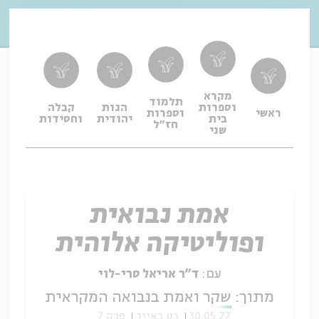
מקרא
תלמוד
וספרות
הגות
קבלה
תפיל
ראשי
וספרות
בית
יהודית
וחסידות
ופיו
חז"ל
שני
אמת נבואית
ופוליטיקה אלוהית
עם:
ד"ר אריאל סרי-לוי
מתוך:
שקר ואמת בנבואה המקראית
30.05.22
כט באייר
פרק 7