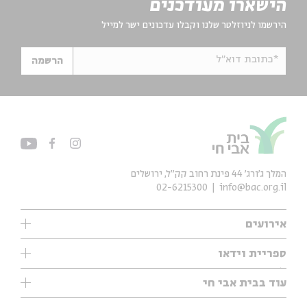
הישארו מעודכנים
הירשמו לניוזלטר שלנו וקבלו עדכונים ישר למייל
*כתובת דוא"ל
הרשמה
המלך ג'ורג' 44 פינת רחוב קק״ל, ירושלים
02-6215300
info@bac.org.il
אירועים
עיון
ספריית וידאו
אנגלית
ילדים
שיעורי בוקר
עוד בבית אבי חי
מוזיקה
מיוחדים
תערוכות