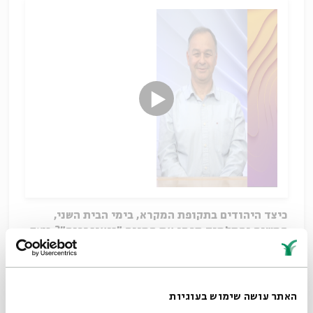
כיצד היהודים בתקופת המקרא, בימי הבית השני,
המשנה והתלמוד תפסו את המונח "גיאוגרפיה"?
כיצד
עיצבה הגיאוגרפיה את זהותם? איך מתפתחת גיאוגרפיה
קדושה ואיך מתגבשת ההבחנה בין "הארץ" ל"חוץ
לארץ"? במהלך הסדרה נבחן את היחס בין תחומיה
וגבולותיה של הארץ ובין זהותם העצמית של זרמים
האתר עושה שימוש בעוגיות
שונים בקרב יהודי העת העתיקה. נעסוק בפרשיות