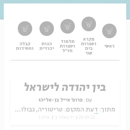
מקרא
תלמוד
וספרות
הגות
קבלה
תפיל
ראשי
וספרות
בית
יהודית
וחסידות
ופיו
חז"ל
שני
בין יהודה לישראל
עם:
פרופ' אייל בן-אליהו
מתוך:
דעת המקום: טריטוריה, גבולות וזהות ביהדות העתיקה
20.03.22
יז באדר ב'
פרק 1