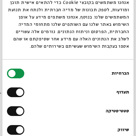
אנחנו משתמשים בקובצי Cookie כדי להתאים אישית תוכן
המקראיות, בספרות ימי הבית, בספרות התלמודית
ומודעות, לספק תכונות של מדיה חברתית ולנתח את תנועת
ונשווה בינן ובין גישות נוצריות קדומות. פרופ' אייל
המשתמשים שלנו. בנוסף, אנחנו משתפים מידע על אופן
בן-אליהו, ראש החוג לתולדות ישראל ומקרא
סגור
באוניברסיטת חיפה, היסטוריון של ימי הבית השני
השימוש באתר שלנו עם השותפים שלנו מתחומי המדיה
ותקופת המשנה והתלמוד. מחקרו מתמקד באופן שבו
החברתית, הפרסום וניתוח הנתונים. גורמים אלה עשויים
נתפס מרחב בתודעה.
לשלב את הנתונים האלה עם מידע אחר שסיפקתם או שהם
אספו בעקבות השימוש שעשיתם בשירותים שלהם.
דעת המקום
שיתוף
תגיות:
מקרא וספרות בית שני
תלמוד וספרות חז"ל
אייל בן אליהו
בחירת
הכרחיות
הסכמה
רוצים לדעת מה קורה
בבית אבי חי לפני כולם?
תעדוף
הרשמו לניוזלטר שלנו
סטטיסטיקה
פרקים נוספים בסדרה
שיווק
*כתובת דוא"ל