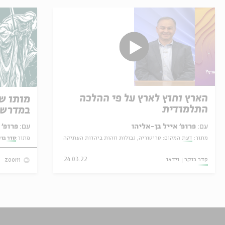
הארץ וחוץ לארץ על פי ההלכה
מותו ש
התלמודית
במדרש 
עם:
פרופ' אייל בן-אליהו
עם:
פרופ' אביגדור שנאן
מתוך:
דעת המקום: טריטוריה, גבולות וזהות ביהדות העתיקה
מתוך:
סדר בו
סדר בוקר
וידאו
24.03.22
zoom