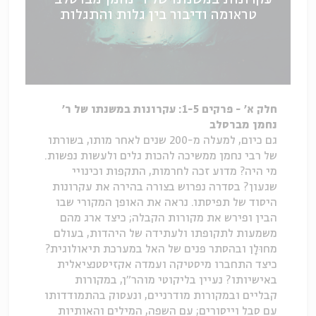
טראומה ודיבור בין גלות והתגלות
חלק א' - פרקים 1-5: עקרונות במשנתו של ר'
נחמן מברסלב
גם כיום, למעלה מ-200 שנים לאחר מותו, בשורתו
של רבי נחמן ממשיכה להכות גלים ולעשות נפשות.
מי היה? מדוע זכה לחרמות, התקפות וכינויי
שגעון? בסדרה נפרוש בצורה בהירה את עקרונות
היסוד של תפיסתו. נראה את האופן המקורי שבו
הבין ופירש את מקורות הקבלה; כיצד ארג מהם
משמעות לתקופתו ולעתידה של היהדות, בעולם
מחוּלָן ובהסתר פנים של האל במערכת תיאולוגית?
כיצד התחברו מיסטיקה ועמדה אקזיסטנציאלית
באישיותו? נעיין בליקוטי מוהר"ן, במקורות
קבליים ובמקורות מודרניים, ונעסוק בהתמודדותו
עם סבל וייסורים; עם השפה, המילים והאותיות