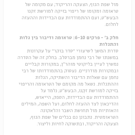
מול שפת הגוף, הצעקה והריקוד; עם מקומה של
טראומה ומקומו של ריפוי בזיקה למורשת זקנו
הבעש"ט; ועם ההתמודדות עם הבדידות וההעזה
לחלום.
חלק ב' - פרקים 6-10: טראומה ודיבור בין גלות
והתגלות
סדרת המשך לשיעורי ״סדר בוקר״ על עקרונות
במשנתו של רבי נחמן מברסלב. בחלק זה של הסדרה
נמשיך לעיין בליקוטי מוהר"ן, במקורות קבליים
ובמקורות מודרניים. נעסוק בהתמודדותו של רבי
נחמן עם שאלות הדיבור והשתיקה, הגלות
וההתגלות. נשאל מה מקומם של הטראומה והריפוי
בזיקה למורשת זקֵנו, הבעש"ט; נלמד על
ההתמודדות עם הבדידות, הספק, הייאוש,
והדיכאון לצד ההעזה לחלום, ועל השפה, המילים
והאותיות מול תחושת השבר והלאקונה
הטראומטית. נתבונן גם בכלים של שפת הגוף,
הצעקה והריקוד, ובתשוקה לחיות וליצור.