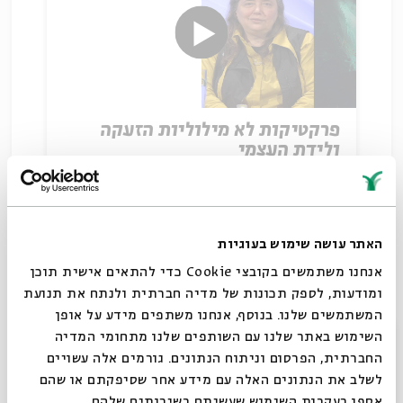
פרקטיקות לא מילוליות הזעקה
ולידת העצמי
עם:
פרופ' חביבה פדיה
28.02.22
האתר עושה שימוש בעוגיות
אנחנו משתמשים בקובצי Cookie כדי להתאים אישית תוכן
ומודעות, לספק תכונות של מדיה חברתית ולנתח את תנועת
המשתמשים שלנו. בנוסף, אנחנו משתפים מידע על אופן
סגור
השימוש באתר שלנו עם השותפים שלנו מתחומי המדיה
החברתית, הפרסום וניתוח הנתונים. גורמים אלה עשויים
לשלב את הנתונים האלה עם מידע אחר שסיפקתם או שהם
אספו בעקבות השימוש שעשיתם בשירותים שלהם.