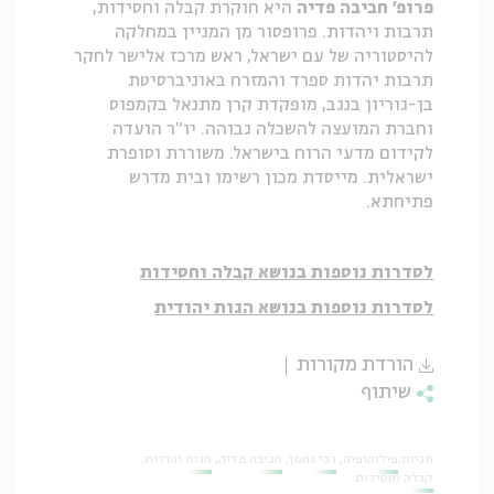
פרופ' חביבה פדיה
היא חוקרת קבלה וחסידות,
תרבות ויהדות. פרופסור מן המניין במחלקה
להיסטוריה של עם ישראל, ראש מרכז אלישר לחקר
תרבות יהדות ספרד והמזרח באוניברסיטת
בן-גוריון בנגב, מופקדת קרן מתנאל בקמפוס
וחברת המועצה להשכלה גבוהה. יו"ר הועדה
לקידום מדעי הרוח בישראל. משוררת וסופרת
ישראלית. מייסדת מכון רשימו ובית מדרש
פתיחתא.
לסדרות נוספות בנושא קבלה וחסידות
לסדרות נוספות בנושא הגות יהודית
הורדת מקורות
שיתוף
תגיות:
פילוסופיה
רבי נחמן
חביבה פדיה
הגות יהודית
קבלה וחסידות