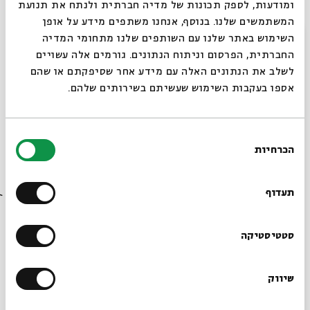
ומודעות, לספק תכונות של מדיה חברתית ולנתח את תנועת
המשתמשים שלנו. בנוסף, אנחנו משתפים מידע על אופן
17.08.21
סגור
השימוש באתר שלנו עם השותפים שלנו מתחומי המדיה
החברתית, הפרסום וניתוח הנתונים. גורמים אלה עשויים
לשלב את הנתונים האלה עם מידע אחר שסיפקתם או שהם
אספו בעקבות השימוש שעשיתם בשירותים שלהם.
בחירת
הכרחיות
הסכמה
רוצים לדעת מה קורה
אשה אהובה, אשה שנואה
בבית אבי חי לפני כולם?
תעדוף
עם:
עודד ישראלי
הרשמו לניוזלטר שלנו
סטטיסטיקה
18.08.21
שיווק
*כתובת דוא"ל