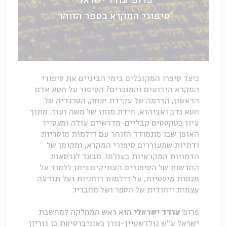
פרופ' עודד ישראלי
סיפורי המקרא בספר הזוהר
כיצד סיפרו המקובלים בימי הביניים את סיפורי
המקרא הידועים והמוכרים? הסיפור על חטא אדם
הראשון, הדרמה של עקידת יצחק, הטרגדיה של
חטא נדב ואביהוא, חידת מותו של משה ועוד. מתוך
עיון בטקסטים קבליים-מדרשיים עולה ומצטייר
האופן שבו מתמודד הזוהר עם דילמות מוסריות
ודתיות שמעוררים סיפורי המקרא, ומקומן של
הדמויות המקראיות בעולמו. מבעד לגרסאות
החדשות של הסיפורים העתיקים ניתן ללמוד על
מגמות מיסטיות, על דילמות רוחניות ועל תודעה
עצמית ייחודית של הספר ושל מחבריו.
פרופ'
עודד ישראלי
הוא ראש המחלקה למחשבת
ישראל ע"ש גולדשטיין-גורן באוניברסיטת בן גוריון