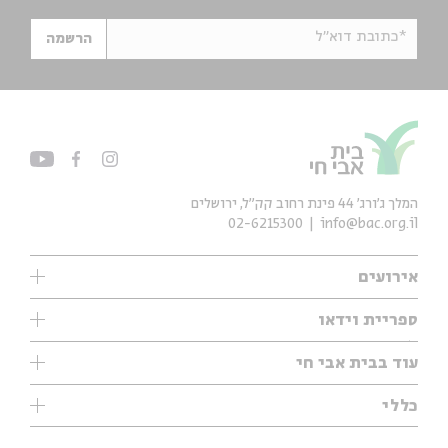
*כתובת דוא"ל
הרשמה
המלך ג'ורג' 44 פינת רחוב קק״ל, ירושלים
02-6215300
info@bac.org.il
אירועים
עיון
ספריית וידאו
אנגלית
ילדים
שיעורי בוקר
עוד בבית אבי חי
מוזיקה
מיוחדים
תערוכות
עיון
כללי
נוער
מיוחדים
מיוחדים
צרו קשר
ספרות ושירה
פודקאסטים מומלצים