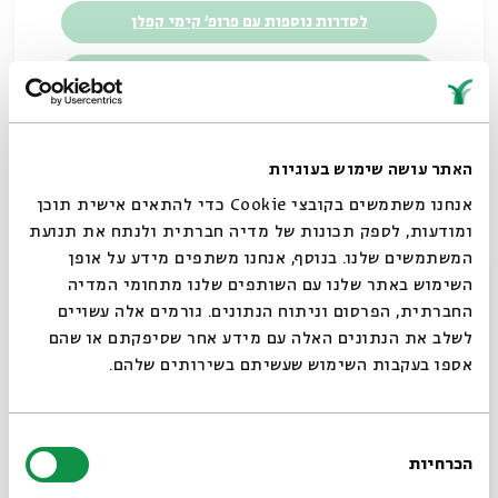
לסדרות נוספות עם פרופ' קימי קפלן
לסדרות נוספות בנושא מחשבת ההלכה
שיתוף
האתר עושה שימוש בעוגיות
אנחנו משתמשים בקובצי Cookie כדי להתאים אישית תוכן
תגיות:
מחשבת ההלכה
קימי קפלן
התנועה הרפורמית
ומודעות, לספק תכונות של מדיה חברתית ולנתח את תנועת
יהדות בעת החדשה
המשתמשים שלנו. בנוסף, אנחנו משתפים מידע על אופן
סגור
השימוש באתר שלנו עם השותפים שלנו מתחומי המדיה
החברתית, הפרסום וניתוח הנתונים. גורמים אלה עשויים
לשלב את הנתונים האלה עם מידע אחר שסיפקתם או שהם
אספו בעקבות השימוש שעשיתם בשירותים שלהם.
בחירת
הכרחיות
הסכמה
רוצים לדעת מה קורה