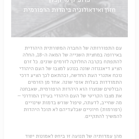
פרופ' קימי קפלן
חזון ואידאולוגיה ביהדות הרפורמית
עם התפוררותה של החברה המסורתית היהודית
באירופה במחצית השנייה של המאה ה-18, החלה
להתפתח בקרבה החלוקה לזרמים שונים. כל זרם
הציע דיאגנוזה שונה בנוגע למצבו של העם היהודי
נוכח אתגרי העת החדשה, ובהתאם לכך הציע דרכי
התמודדות בעלות אופי שונה. אחד מן הזרמים
הבולטים שנוצרו הוא היהדות הרפורמית, שאבחנה
את מצבו הקריטי של העם היהודי בעידן המודרני –
מה שחייב, לדעתה, טיפול שורש בדמות שינויים
(רפורמות) חיוניים שבלעדיהם לא תוכל היהדות
להמשיך להתקיים.
מהן עמדותיה של תנועה זו ביחס לאמונות יסוד