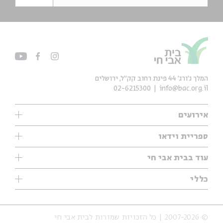
המלך ג'ורג' 44 פינת רחוב קק״ל, ירושלים
02-6215300
info@bac.org.il
אירועים
עיון
ספריית וידאו
אנגלית
ילדים
שיעורי בוקר
עוד בבית אבי חי
מוזיקה
מיוחדים
תערוכות
עיון
כללי
נוער
מיוחדים
מיוחדים
צרו קשר
ספרות ושירה
פודקאסטים מומלצים
ספרות ושירה
אודות
סדרות
כתבות
© 2007-2026 | כל הזכויות שמורות לבית אבי חי
הצהרת נגישות
אירועי עבר
קצה הקרחון