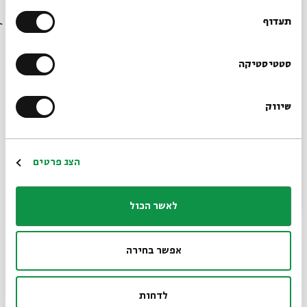
מחשבים מסלול
בבית אבי חי לפני כולם?
תעדוף
עם:
פרופ' קימי קפלן
הרשמו לניוזלטר שלנו
סטטיסטיקה
01.09.24
שיווק
*כתובת דוא"ל
הרשמה
הצג פרטים
לאשר הכול
האגודה הרפורמית
אפשר בחירה
עם:
פרופ' קימי קפלן
לדחות