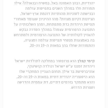
יהודיות, ובהן האמונה באל, במשיח ובגאולה? אילו
תמורות חלו במהלך השנים בתפיסות עולמה
ובגישתה לסוגיות מהותיות דוגמת ארץ ישראל,
הציונות וקיום מצוות? מהו ההיגיון שעומד מאחורי
תפיסת היהדות כדת מתפתחת, ומהן השלכותיה על
התנועה הרפורמית עצמה? במהלך הסדרה נבקש
להאזין לקולותיה של התנועה הרפורמית ולמתרחש
בה באמצעות מנסחי תפיסות עולמה ומצעיה,
והתמורות שחלו בהן במאות ה-19 וה-20.
קימי קפלן
הוא פרופסור במחלקה לתולדות ישראל
ויהדות זמננו ע"ש ישראל וגולדה קושיצקי,
אוניברסיטת בר אילן. תחום העניין המחקרי שלו
הוא היסטוריה יהודית דתית במאות ה-19 וה-20,
והוא מתמקד בזרמים דתיים, דת עממית והדרשה
וספרות הדרוש.