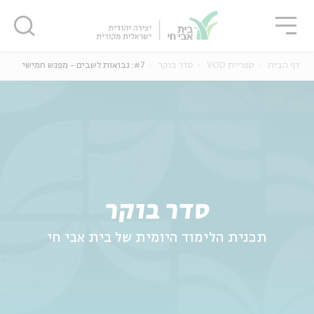
גור
סגור
סגור
דף הבית
ספריית VOD
סדר בוקר
#7: נבואות לשבים - מפגש חמישי
ה
אנגלית
נוער
סדר בוקר
תכנית הלימוד היומית של בית אבי חי