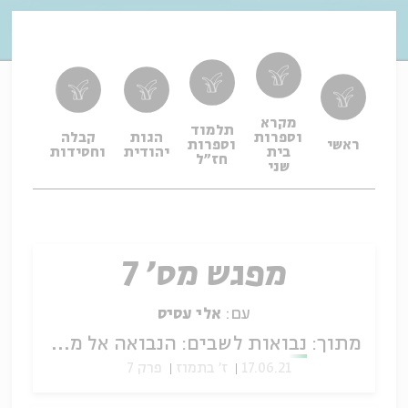
מקרא
תלמוד
וספרות
הגות
קבלה
תפיל
ראשי
וספרות
בית
יהודית
וחסידות
ופיו
חז"ל
שני
מפגש מס' 7
עם:
אלי עסיס
מתוך:
נבואות לשבים: הנבואה אל מול אתגרי ראשית ימי הבית השני
17.06.21
ז' בתמוז
פרק 7