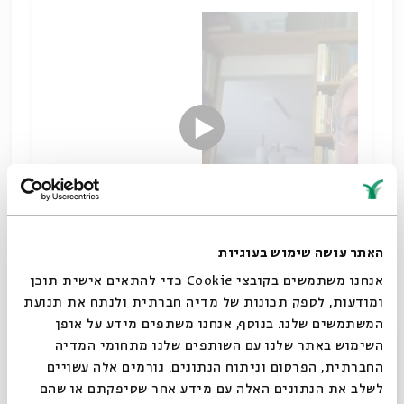
האתר עושה שימוש בעוגיות
נבואות לשבים
אנחנו משתמשים בקובצי Cookie כדי להתאים אישית תוכן
שיתוף
ומודעות, לספק תכונות של מדיה חברתית ולנתח את תנועת
תגיות:
מקרא וספרות בית שני
אלי עסיס
חורבן ירושלים
הנביא מלאכי
המשתמשים שלנו. בנוסף, אנחנו משתפים מידע על אופן
הנביא זכריה
הנביא חגי
ספרות הנבואה
סגור
השימוש באתר שלנו עם השותפים שלנו מתחומי המדיה
החברתית, הפרסום וניתוח הנתונים. גורמים אלה עשויים
לשלב את הנתונים האלה עם מידע אחר שסיפקתם או שהם