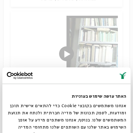
האתר עושה שימוש בעוגיות
התחרות בין שתי הקהילות, הבבלית והישראלית, מצויה
אנחנו משתמשים בקובצי Cookie כדי להתאים אישית תוכן
בטקסטים החז"ליים עצמם.
ומודעות, לספק תכונות של מדיה חברתית ולנתח את תנועת
בין בבל לארץ ישראל
המשתמשים שלנו. בנוסף, אנחנו משתפים מידע על אופן
סגור
שיתוף
השימוש באתר שלנו עם השותפים שלנו מתחומי המדיה
תגיות:
תלמוד וספרות חז"ל
ישעיהו גפני
תלמוד ירושלמי
תלמוד בבלי