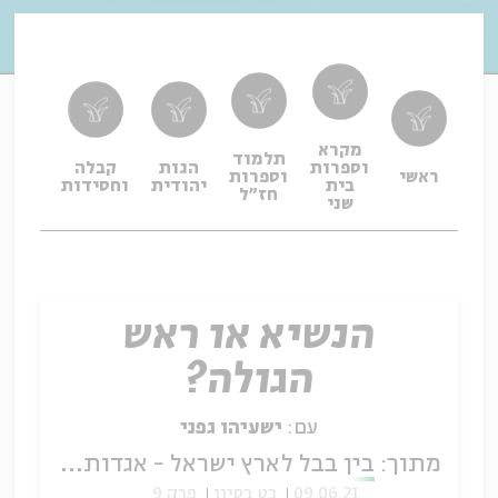
מקרא
תלמוד
וספרות
הגות
קבלה
תפיל
ראשי
וספרות
בית
יהודית
וחסידות
ופיו
חז"ל
שני
הנשיא או ראש
הגולה?
עם:
ישעיהו גפני
מתוך:
בין בבל לארץ ישראל - אגדות מקבילות וחילוקי מגמות
09.06.21
כט בסיון
פרק 9