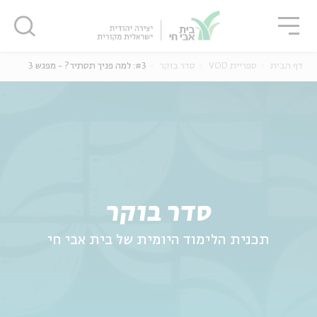
גור
סגור
סגור
דף הבית
ספריית VOD
סדר בוקר
#3: למה פניך תסתיר? - מפגש 3
ה
אנגלית
נוער
סדר בוקר
תכנית הלימוד היומית של בית אבי חי