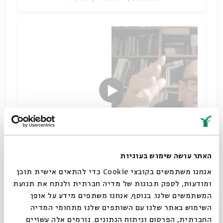
האתר עושה שימוש בעוגיות
אנחנו משתמשים בקובצי Cookie כדי להתאים אישית תוכן
לאיזה מסורת של דמויות נשיות מצטרפת גיבורת המגילה
ומודעות, לספק תכונות של מדיה חברתית ולנתח את תנועת
- אסתר?
המשתמשים שלנו. בנוסף, אנחנו משתפים מידע על אופן
למה פניך תסתיר?
סגור
השימוש באתר שלנו עם השותפים שלנו מתחומי המדיה
שיתוף
החברתית, הפרסום וניתוח הנתונים. גורמים אלה עשויים
תגיות:
נשיות
מקרא וספרות בית שני
יאיר זקוביץ
מגילת אסתר
פורים