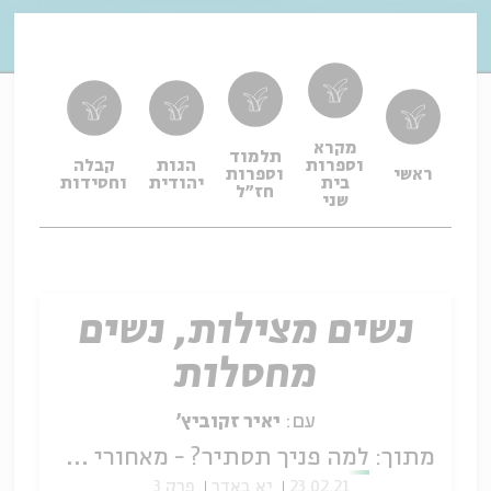
מקרא
תלמוד
וספרות
הגות
קבלה
תפיל
ראשי
וספרות
בית
יהודית
וחסידות
ופיו
חז"ל
שני
נשים מצילות, נשים
מחסלות
עם:
יאיר זקוביץ'
מתוך:
למה פניך תסתיר? - מאחורי הפרגוד של מעשה מגילת אסתר
23.02.21
יא באדר
פרק 3