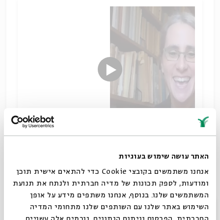
מפגש זה עסק באפראהט, משחובי נציגיה של הנצרות
האתר עושה שימוש בעוגיות
הסורית, מקומם של היהודים בכתביו והרקע ההיסטורי
אנחנו משתמשים בקובצי Cookie כדי להתאים אישית תוכן
לכך
ומודעות, לספק תכונות של מדיה חברתית ולנתח את תנועת
שתי דתות בצל חורבן
המשתמשים שלנו. בנוסף, אנחנו משתפים מידע על אופן
שיתוף
סגור
השימוש באתר שלנו עם השותפים שלנו מתחומי המדיה
תגיות:
תלמוד וספרות חז"ל
מיכל בר אשר סיגל
ט' באב
תשעה באב
החברתית, הפרסום וניתוח הנתונים. גורמים אלה עשויים