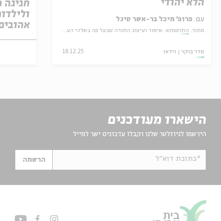
הלא יהודי
חגיגה מ
ולילדות
עם:
פרופ' מיכל בר-אשר סיגל
אהובים
מתוך:
התוספתא: שימור ועיצוב התורה שבעל פה בשלהי העת העתיקה
סדר בוקר
וידאו
18.12.25
הישארו מעודכנים
הירשמו לניוזלטר שלנו וקבלו עדכונים ישר למייל
*כתובת דוא"ל
הרשמה