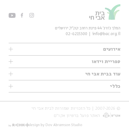
המלך ג'ורג' 44 פינת רחוב קק״ל, ירושלים
02-6215300
info@bac.org.il
אירועים
עיון
ספריית וידאו
אנגלית
ילדים
שיעורי בוקר
עוד בבית אבי חי
מוזיקה
מיוחדים
תערוכות
עיון
כללי
נוער
מיוחדים
מיוחדים
צרו קשר
ספרות ושירה
פודקאסטים מומלצים
ספרות ושירה
אודות
סדרות
כתבות
© 2007-2026 | כל הזכויות שמורות לבית אבי חי
הצהרת נגישות
אירועי עבר
קצה הקרחון
האתר פועל ברשיון אקו״ם
תנאי שימוש והצהרת פרטיות
אירועים בירושלים
על הדרך
חנות
ילדים
design by Dov Abramson Studio
מפלגת המחשבות