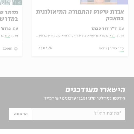
אגדת טיטוס והתמורה התיאולוגית
מותו ש
במאבק
במדרש 
עם:
ד״ר דוד סבתו
עם:
פרופ' אביגדור שנאן
מתוך:
ולאום מלאום יאמץ: בין יהודים לרומאים במדרש בראשית רבה
מתוך:
סדר בו
סדר בוקר
וידאו
22.07.26
zoom
הישארו מעודכנים
הירשמו לניוזלטר שלנו וקבלו עדכונים ישר למייל
*כתובת דוא"ל
הרשמה