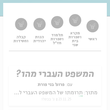
מקרא
תלמוד
וספרות
הגות
קבלה
תפיל
ראשי
וספרות
בית
יהודית
וחסידות
ופיו
חז"ל
שני
המשפט העברי מהו?
עם:
פרופ' בני פורת
מתוך:
תרומתו של המשפט העברי לפסקי ביהמ"ש העליון
23.11.25
ג' בכסלו