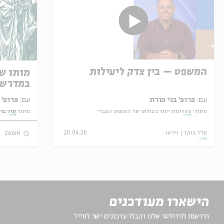
המשפט – בין צדק ליעילות
מותו ש
במדרש 
עם:
פרופ' בני פורת
עם:
פרופ' אביגדור שנאן
מתוך:
עקרונות יסוד בעולמו של המשפט העברי
מתוך:
סדר בו
סדר בוקר
וידאו
20.04.26
zoom
הישארו מעודכנים
הירשמו לניוזלטר שלנו וקבלו עדכונים ישר למייל