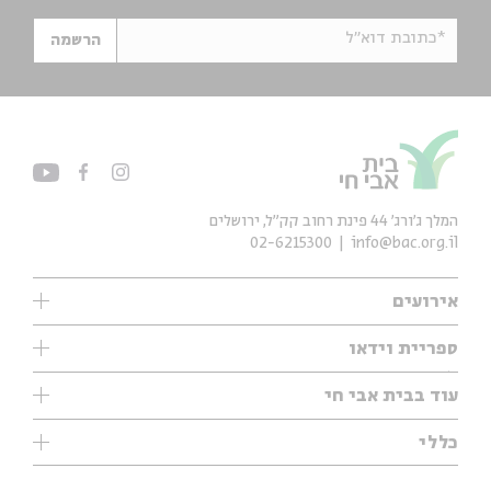
*כתובת דוא"ל
הרשמה
המלך ג'ורג' 44 פינת רחוב קק״ל, ירושלים
02-6215300
info@bac.org.il
אירועים
עיון
ספריית וידאו
אנגלית
ילדים
שיעורי בוקר
עוד בבית אבי חי
מוזיקה
מיוחדים
תערוכות
עיון
כללי
נוער
מיוחדים
מיוחדים
צרו קשר
ספרות ושירה
פודקאסטים מומלצים