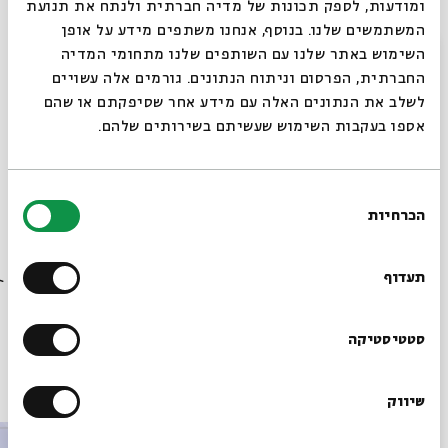
ומודעות, לספק תכונות של מדיה חברתית ולנתח את תנועת
הרצאות בשידור חי
המשתמשים שלנו. בנוסף, אנחנו משתפים מידע על אופן
סגור
השימוש באתר שלנו עם השותפים שלנו מתחומי המדיה
החברתית, הפרסום וניתוח הנתונים. גורמים אלה עשויים
לשלב את הנתונים האלה עם מידע אחר שסיפקתם או שהם
אספו בעקבות השימוש שעשיתם בשירותים שלהם.
מתוך המפגש תרומתו של המשפט העברי לפסקי ביהמ"ש
העליון | שיעור 1 – המשפט העברי מהו? | פרופ' בני פורת
בחירת
שהתקיים ב-23.11.25
הכרחיות
הסכמה
רוצים לדעת מה קורה
הורדת מקורות מתוך אירוע תרומתו של המשפט העברי לפסקי
בבית אבי חי לפני כולם?
ביהמ"ש העליון
תעדוף
הרשמו לניוזלטר שלנו
סטטיסטיקה
פרקים נוספים בסדרה
שיווק
*כתובת דוא"ל