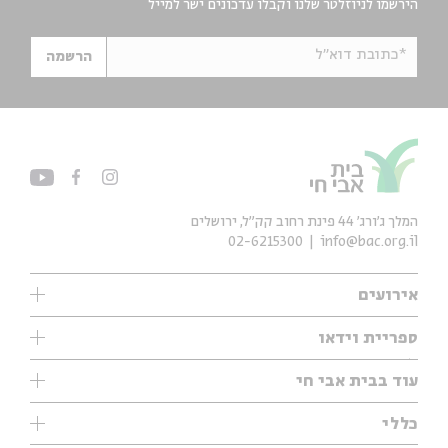
הירשמו לניוזלטר שלנו וקבלו עדכונים ישר למייל
*כתובת דוא"ל
הרשמה
המלך ג'ורג' 44 פינת רחוב קק״ל, ירושלים
02-6215300
info@bac.org.il
אירועים
עיון
ספריית וידאו
אנגלית
ילדים
שיעורי בוקר
עוד בבית אבי חי
מוזיקה
מיוחדים
תערוכות
עיון
כללי
נוער
מיוחדים
מיוחדים