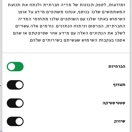
ומודעות, לספק תכונות של מדיה חברתית ולנתח את תנועת
שיעור יומי
מקרא וספרות בית שני
תלמוד וספרות חז"ל
המשתמשים שלנו. בנוסף, אנחנו משתפים מידע על אופן
מחשבת ההלכה
היסטוריה יהודית
הרצאות בשידור חי
סגור
השימוש באתר שלנו עם השותפים שלנו מתחומי המדיה
החברתית, הפרסום וניתוח הנתונים. גורמים אלה עשויים
לשלב את הנתונים האלה עם מידע אחר שסיפקתם או שהם
אספו בעקבות השימוש שעשיתם בשירותים שלהם.
מתוך המפגש נוהג המילה וגלגוליו בעולם העתיק | שיעור 4
בחירת
הכרחיות
– טעמים לברית המילה במקורות יהודיים | ד"ר יעל
הסכמה
רוצים לדעת מה קורה
אסקוחידו שהתקיים ב-12.11.25
בבית אבי חי לפני כולם?
תעדוף
הורדת מקורות מתוך אירוע נוהג המילה וגלגוליו בעולם העתיק
הרשמו לניוזלטר שלנו
סטטיסטיקה
פרקים נוספים בסדרה
שיווק
*כתובת דוא"ל