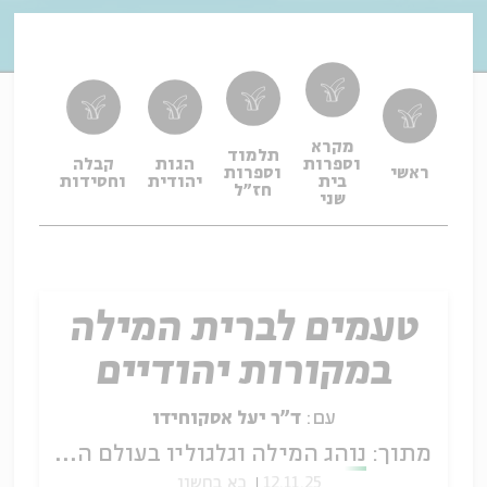
מקרא
תלמוד
וספרות
הגות
קבלה
תפיל
ראשי
וספרות
בית
יהודית
וחסידות
ופיו
חז"ל
שני
טעמים לברית המילה
במקורות יהודיים
עם:
ד"ר יעל אסקוחידו
מתוך:
נוהג המילה וגלגוליו בעולם העתיק
12.11.25
כא בחשון