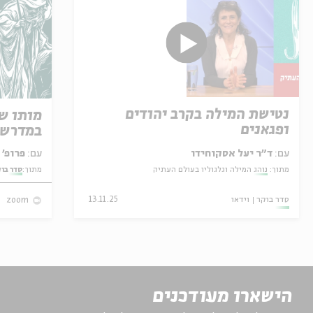
נטישת המילה בקרב יהודים
מותו ש
ופגאנים
במדרש 
עם:
ד"ר יעל אסקוחידו
עם:
פרופ' אביגדור שנאן
מתוך:
נוהג המילה וגלגוליו בעולם העתיק
מתוך:
סדר בו
סדר בוקר
וידאו
13.11.25
zoom
הישארו מעודכנים