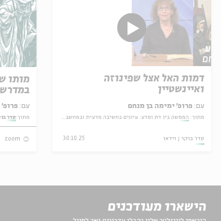
דמות האל אצל שפינוזה
מותו ש
ואיינשטיין
במדרש 
עם:
פרופ' ימימה בן מנחם
עם:
פרופ' אביגדור שנאן
מתוך:
הממשק בין דת ומדע: עיונים בחשיבה מדעית ובמחשבה יהודית
מתוך:
סדר בו
סדר בוקר
וידאו
30.10.25
zoom
הישארו מעודכנים