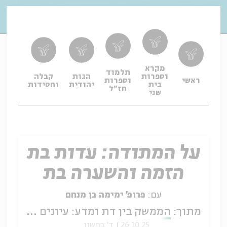
מקרא
תלמוד
וספרות
הגות
קבלה
תפיל
ראשי
וספרות
בית
יהודית
וחסידות
ופיו
חז"ל
שני
על המתודה: עדות בת
הזמה והשערה בת
הפרכה
עם:
פרופ' ימימה בן מנחם
מתוך:
הממשק בין דת ומדע: עיונים בחשיבה מדעית ובמחשבה יהודית
26.10.25
ד' בחשון