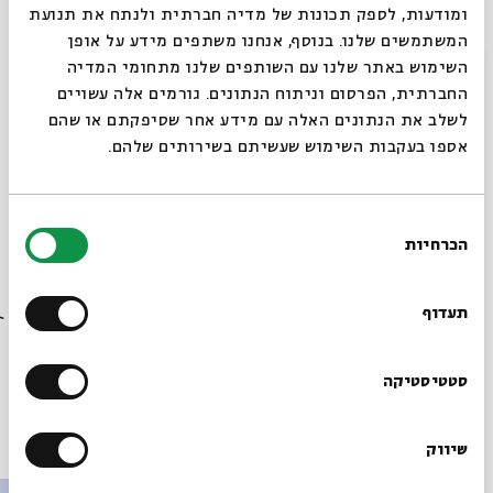
ומודעות, לספק תכונות של מדיה חברתית ולנתח את תנועת
מחשבת ההלכה
היסטוריה יהודית
הרצאות בשידור חי
המשתמשים שלנו. בנוסף, אנחנו משתפים מידע על אופן
סגור
השימוש באתר שלנו עם השותפים שלנו מתחומי המדיה
החברתית, הפרסום וניתוח הנתונים. גורמים אלה עשויים
לשלב את הנתונים האלה עם מידע אחר שסיפקתם או שהם
אספו בעקבות השימוש שעשיתם בשירותים שלהם.
מתוך המפגש הממשק בין דת ומדע | שיעור 1 – על
המתודה: עדות בת הזמה והשערה בת הפרכה | פרופ' ימימה
בחירת
בן מנחם שהתקיים ב-26.10.25
הכרחיות
הסכמה
רוצים לדעת מה קורה
הורדת מקורות מתוך אירוע הממשק בין דת ומדע: עיונים בחשיבה
בבית אבי חי לפני כולם?
מדעית ובמחשבה יהודית
תעדוף
הרשמו לניוזלטר שלנו
סטטיסטיקה
פרקים נוספים בסדרה
שיווק
*כתובת דוא"ל