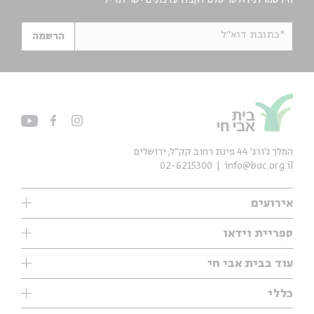
הירשמו לניוזלטר שלנו וקבלו עדכונים ישר למייל
*כתובת דוא"ל
הרשמה
המלך ג'ורג' 44 פינת רחוב קק״ל, ירושלים
02-6215300
info@bac.org.il
אירועים
עיון
ספריית וידאו
אנגלית
ילדים
שיעורי בוקר
עוד בבית אבי חי
מוזיקה
מיוחדים
תערוכות
עיון
כללי
נוער
מיוחדים
מיוחדים
צרו קשר
ספרות ושירה