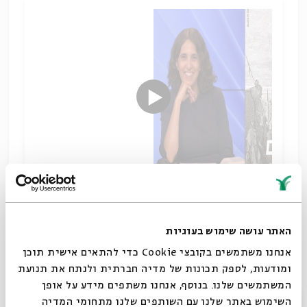
המקדש בירושלים תחת האימפריה הפרסית
שיתוף
האתר עושה שימוש בעוגיות
תגיות:
מקרא וספרות בית שני
תקופת בית שני
עזרא ונחמיה
אנחנו משתמשים בקובצי Cookie כדי להתאים אישית תוכן
האימפריה הפרסית
שיבת ציון
טובה גנזל
ומודעות, לספק תכונות של מדיה חברתית ולנתח את תנועת
המשתמשים שלנו. בנוסף, אנחנו משתפים מידע על אופן
סגור
השימוש באתר שלנו עם השותפים שלנו מתחומי המדיה