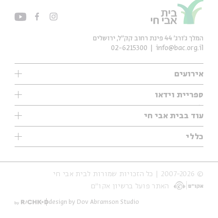
המלך ג'ורג' 44 פינת רחוב קק״ל, ירושלים
02-6215300
info@bac.org.il
אירועים
עיון
ספריית וידאו
אנגלית
ילדים
שיעורי בוקר
עוד בבית אבי חי
מוזיקה
מיוחדים
תערוכות
עיון
כללי
נוער
מיוחדים
מיוחדים
צרו קשר
ספרות ושירה
פודקאסטים מומלצים
ספרות ושירה
אודות
סדרות
כתבות
© 2007-2026 | כל הזכויות שמורות לבית אבי חי
הצהרת נגישות
אירועי עבר
קצה הקרחון
האתר פועל ברשיון אקו״ם
תנאי שימוש והצהרת פרטיות
אירועים בירושלים
על הדרך
חנות
ילדים
design by Dov Abramson Studio
מפלגת המחשבות
מוזיקה