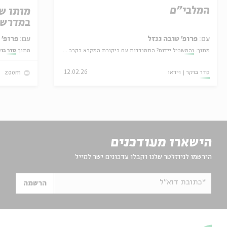
המלבי"ם
מותו ש
במדרש 
עם:
פרופ' טובה גנזל
עם:
פרופ' אביגדור שנאן
מתוך:
והמשכיל יידום? התמודדות עם ביקורת המקרא בקרב פרשני התורה במאה ה-19
מתוך:
סדר בו
סדר בוקר
וידאו
12.02.26
zoom
הישארו מעודכנים
הירשמו לניוזלטר שלנו וקבלו עדכונים ישר למייל
*כתובת דוא"ל
הרשמה