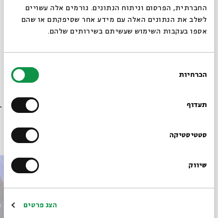
החברתית, הפרסום וניתוח הנתונים. גורמים אלה עשויים
לשלב את הנתונים האלה עם מידע אחר שסיפקתם או שהם
אספו בעקבות השימוש שעשיתם בשירותים שלהם.
מתוך המפגש המקדש בירושלים | שיעור 4 - סיפור בשמות
| פרופ' טובה גנזל שהתקיים ב-11.09.24
בחירת
הורדת מקורות מתוך אירוע המקדש בירושלים תחת האימפריה
הכרחיות
הסכמה
הפרסית: עיון בעזרא ונחמיה
רוצים לדעת מה קורה
בבית אבי חי לפני כולם?
תעדוף
פרקים נוספים בסדרה
הרשמו לניוזלטר שלנו
סטטיסטיקה
שיווק
*כתובת דוא"ל
הרשמה
הצג פרטים