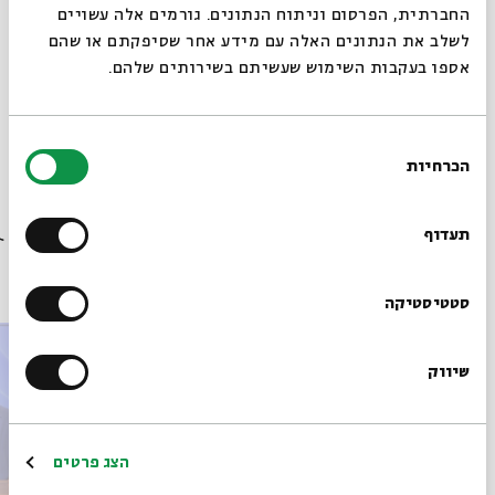
החברתית, הפרסום וניתוח הנתונים. גורמים אלה עשויים
לשלב את הנתונים האלה עם מידע אחר שסיפקתם או שהם
מתוך המפגש לנוכח הדפיקה בדלת | שיעור 1 - וַיְמָאֵן
אספו בעקבות השימוש שעשיתם בשירותים שלהם.
לְהִתְנַחֵם | ד"ר גילי זיוון שהתקיים ב-30.06.24
הורדת מקורות מתוך אירוע לנוכח הדפיקה בדלת: דמויות
בחירת
מקראיות מתמודדות עם בשורת השכול
הכרחיות
הסכמה
רוצים לדעת מה קורה
בבית אבי חי לפני כולם?
תעדוף
פרקים נוספים בסדרה
הרשמו לניוזלטר שלנו
סטטיסטיקה
שיווק
*כתובת דוא"ל
הרשמה
הצג פרטים