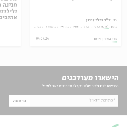
חגיגה מ
ולילדות
אהובים
עם:
ד"ר גילי זיוון
מתוך:
לנוכח הדפיקה בדלת: דמויות מקראיות מתמודדות עם בשורת השכול
סדר בוקר
וידאו
04.07.24
הישארו מעודכנים
הירשמו לניוזלטר שלנו וקבלו עדכונים ישר למייל
*כתובת דוא"ל
הרשמה