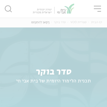
גור
סגור
סגור
דף הבית
ספריית VOD
סדר בוקר
וַיְמָאֵן לְהִתְנַחֵם
ה
אנגלית
נוער
סדר בוקר
תכנית הלימוד היומית של בית אבי חי