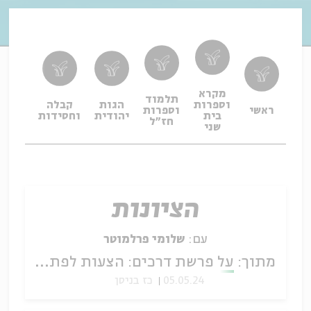
מקרא
תלמוד
וספרות
הגות
קבלה
תפיל
ראשי
וספרות
בית
יהודית
וחסידות
ופיו
חז"ל
שני
הציונות
עם:
שלומי פרלמוטר
מתוך:
על פרשת דרכים: הצעות לפתרון אתגרי הקיום היהודי בזמן החדש
05.05.24
כז בניסן