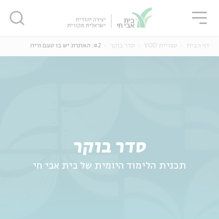
גור
סגור
סגור
דף הבית
ספריית VOD
סדר בוקר
#2: האתרוג יש בו טעם וריח
ה
אנגלית
נוער
סדר בוקר
תכנית הלימוד היומית של בית אבי חי