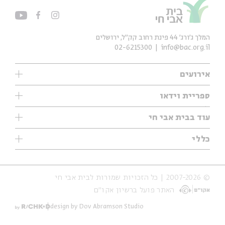
המלך ג'ורג' 44 פינת רחוב קק״ל, ירושלים
02-6215300
info@bac.org.il
אירועים
עיון
ספריית וידאו
אנגלית
ילדים
שיעורי בוקר
עוד בבית אבי חי
מוזיקה
מיוחדים
תערוכות
עיון
כללי
נוער
מיוחדים
מיוחדים
צרו קשר
ספרות ושירה
פודקאסטים מומלצים
ספרות ושירה
אודות
סדרות
כתבות
© 2007-2026 | כל הזכויות שמורות לבית אבי חי
הצהרת נגישות
אירועי עבר
קצה הקרחון
האתר פועל ברשיון אקו״ם
תנאי שימוש והצהרת פרטיות
אירועים בירושלים
על הדרך
חנות
ילדים
design by Dov Abramson Studio
מפלגת המחשבות
מוזיקה