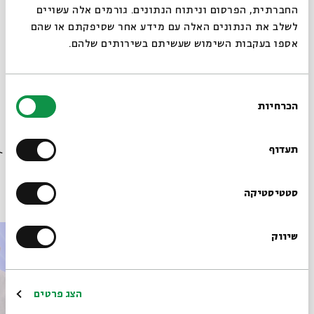
החברתית, הפרסום וניתוח הנתונים. גורמים אלה עשויים
לשלב את הנתונים האלה עם מידע אחר שסיפקתם או שהם
אספו בעקבות השימוש שעשיתם בשירותים שלהם.
מתוך המפגש האתרוג יש בו טעם וריח שהתקיים ב-27.09.23
בחירת
הכרחיות
הסכמה
הורדת מקורות מתוך אירוע אתרוגים ומדרשים
רוצים לדעת מה קורה
בבית אבי חי לפני כולם?
תעדוף
פרקים נוספים בסדרה
הרשמו לניוזלטר שלנו
סטטיסטיקה
שיווק
*כתובת דוא"ל
הרשמה
הצג פרטים