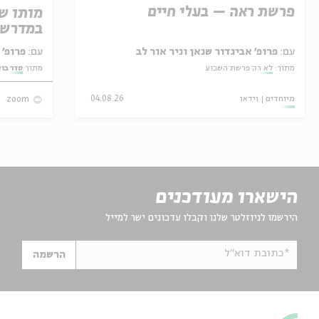
פרשת ראה – בעלי חיים
מותו ש
במדרש 
עם:
פרופ' אביגדור שנאן וניר אור לב
עם:
פרופ' אביגדור שנאן
מתוך:
לא רק פרשת השבוע
מתוך:
סדר בו
מיוחדים
וידאו
04.08.26
zoom
הישארו מעודכנים
הירשמו לניוזלטר שלנו וקבלו עדכונים ישר למייל
*כתובת דוא"ל
הרשמה