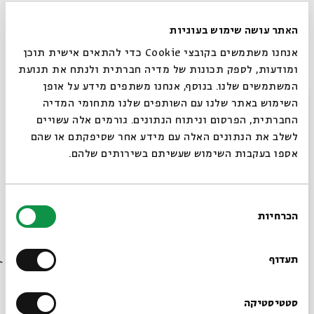
הפן הפיננסי של משק הבית ועוד; ולבסוף ננסה לברר איך
ספרות האגדה התמודדה עם הדבר החשוב מכל – אהבה.
האתר עושה שימוש בעוגיות
אנחנו משתמשים בקובצי Cookie כדי להתאים אישית תוכן
פרופ' אביגדור שנאן, פרופסור אמריטוס בחוג לספרות
ומודעות, לספק תכונות של מדיה חברתית ולנתח את תנועת
עברית באוניברסיטה העברית בירושלים והיועץ האקדמי
המשתמשים שלנו. בנוסף, אנחנו משתפים מידע על אופן
של בית אבי חי. בין נושאי מחקריו: ספרות המדרש
סגור
השימוש באתר שלנו עם השותפים שלנו מתחומי המדיה
והאגדה, התרגומים הארמיים וסידור התפילה.
החברתית, הפרסום וניתוח הנתונים. גורמים אלה עשויים
לשלב את הנתונים האלה עם מידע אחר שסיפקתם או שהם
תמונות מחיי המשפחה
אספו בעקבות השימוש שעשיתם בשירותים שלהם.
שיתוף
תגיות:
תלמוד וספרות חז"ל
אביגדור שנאן
ספרות האגדה
בחירת
הכרחיות
הסכמה
רוצים לדעת מה קורה
בבית אבי חי לפני כולם?
תעדוף
מתוך המפגש צדקה וכלכלת הבית שהתקיים ב-29.11.22
הרשמו לניוזלטר שלנו
סטטיסטיקה