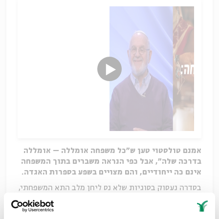
אמנם טולסטוי טען ש״כל משפחה אומללה – אומללה
בדרכה שלה״, אבל כפי הנראה משברים בתוך המשפחה
אינם כה ייחודיים, והם מצויים בשפע בספרות האגדה.
בסדרה נעסוק בסוגיות שלא נס ליחן מלב התא המשפחתי,
ונבחן כיצד ספרות האגדה התמודדה איתן. נדון בסוגיות
של עבודה ולימוד אל מול משפחה, גידול ילדים, גירושין,