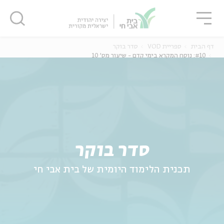
גור
סגור
סגור
דף הבית
ספריית VOD
סדר בוקר
#10: נוסח המקרא בימי קדם - שיעור מס' 10
ה
אנגלית
נוער
סדר בוקר
תכנית הלימוד היומית של בית אבי חי