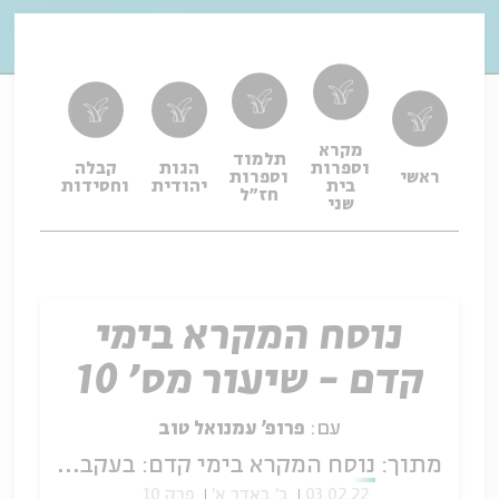
מקרא
תלמוד
וספרות
הגות
קבלה
תפיל
ראשי
וספרות
בית
יהודית
וחסידות
ופיו
חז"ל
שני
נוסח המקרא בימי
קדם - שיעור מס' 10
עם:
פרופ' עמנואל טוב
מתוך:
נוסח המקרא בימי קדם: בעקבות הנוסח הקדום של התנך
03.02.22
ב' באדר א'
פרק 10