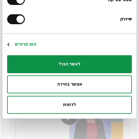
הרשמו לניוזלטר שלנו
שיווק
*כתובת דוא"ל
״לְמַעַן אַחַי וְרֵעָי״
הרשמה
הצג פרטים
עם:
ד׳׳ר ז׳ואל הנסל
לאשר הכול
28.01.26
אפשר בחירה
לדחות