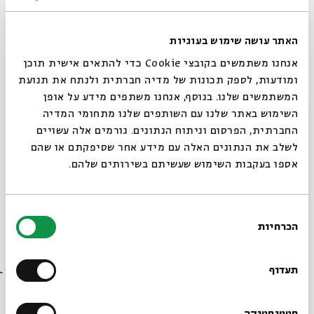
שיתוף
האתר עושה שימוש בעוגיות
אנחנו משתמשים בקובצי Cookie כדי להתאים אישית תוכן
ומודעות, לספק תכונות של מדיה חברתית ולנתח את תנועת
המשתמשים שלנו. בנוסף, אנחנו משתפים מידע על אופן
סגור
השימוש באתר שלנו עם השותפים שלנו מתחומי המדיה
החברתית, הפרסום וניתוח הנתונים. גורמים אלה עשויים
לשלב את הנתונים האלה עם מידע אחר שסיפקתם או שהם
אספו בעקבות השימוש שעשיתם בשירותים שלהם.
"אחותי כלה"
עם:
ד׳׳ר ז׳ואל הנסל
בחירת
הכרחיות
הסכמה
רוצים לדעת מה קורה
29.01.26
בבית אבי חי לפני כולם?
תעדוף
סטטיסטיקה