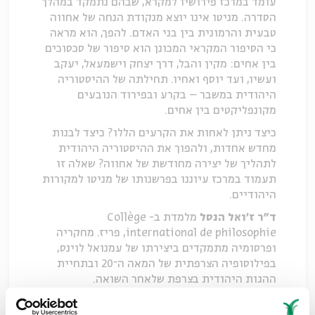
עומד במרכז פירושיו למקרא, שבהם נתמקד במהלך
הסדרה. מניטו אינו יוצא מנקודת הנחה של אחווה
טבעית והרמונית בין בני האדם. להפך, הוא מראה
כי הסיפור המקראי המכונן הוא סיפור של סכסוכים
בין אחים: מקין והבל, דרך יצחק וישמעאל, יעקב
ועשיו, ועד יוסף ואחיו. תחילתה של ההיסטוריה
היהודית במשבר – בקרע ובפירוד הנובעים
מקונפליקטים בין אחים.
כיצד ניתן לאחות את הקרעים הללו? כיצד לבנות
מחדש אחדות, ולהפוך את ההיסטוריה היהודית
לתהליך של יצירה מחודשת של אחווה? שאלה זו
תעמוד במרכז עיוננו בפרשנותו של מניטו למקורות
היהודיים.
ד"ר ז'ואל הנסל
מלמדת ב- Collège
international de philosophie, פריז. מחקריה
ופרסומיה מתמקדים ביצירתו של עמנואל לוינס,
בפילוסופיה הצרפתית של המאה ה־20 ובתחיית
ההגות היהודית בצרפת שלאחר השואה.