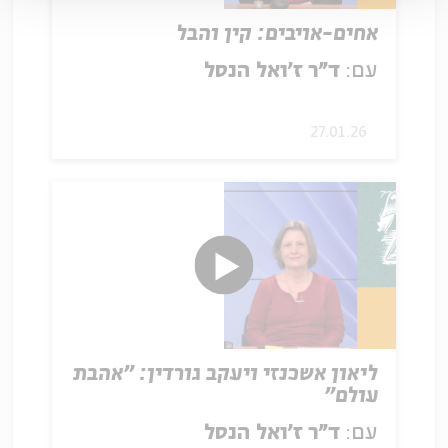
אחים-אויבים: קין והבל
עם:
ד׳׳ר ז׳ואל הנסל
27.01.26
ליאון אשכנזי ויעקב גורדין: ״אהבת
עולם״
עם:
ד׳׳ר ז׳ואל הנסל