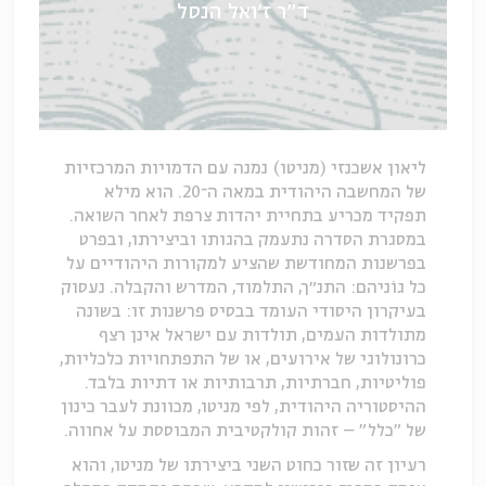
ד׳׳ר ז׳ואל הנסל
ליאון אשכנזי (מניטו) נמנה עם הדמויות המרכזיות
של המחשבה היהודית במאה ה־20. הוא מילא
תפקיד מכריע בתחיית יהדות צרפת לאחר השואה.
במסגרת הסדרה נתעמק בהגותו וביצירתו, ובפרט
בפרשנות המחודשת שהציע למקורות היהודיים על
כל גוֹניהם: התנ״ך, התלמוד, המדרש והקבלה. נעסוק
בעיקרון היסודי העומד בבסיס פרשנות זו: בשונה
מתולדות העמים, תולדות עם ישראל אינן רצף
כרונולוגי של אירועים, או של התפתחויות כלכליות,
פוליטיות, חברתיות, תרבותיות או דתיות בלבד.
ההיסטוריה היהודית, לפי מניטו, מכוונת לעבר כינון
של "כלל" – זהות קולקטיבית המבוססת על אחווה.
רעיון זה שזור כחוט השני ביצירתו של מניטו, והוא