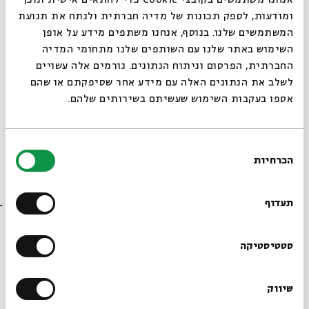
ומודעות, לספק תכונות של מדיה חברתית ולנתח את תנועת
המשתמשים שלנו. בנוסף, אנחנו משתפים מידע על אופן
כפירה: סיפורי מינים בתלמוד
סגור
השימוש באתר שלנו עם השותפים שלנו מתחומי המדיה
הבבלי
החברתית, הפרסום וניתוח הנתונים. גורמים אלה עשויים
לשלב את הנתונים האלה עם מידע אחר שסיפקתם או שהם
עם:
פרופ' מיכל בר-אשר סיגל
אספו בעקבות השימוש שעשיתם בשירותים שלהם.
10.07.22
בחירת
הכרחיות
הסכמה
רוצים לדעת מה קורה
בבית אבי חי לפני כולם?
תעדוף
הרשמו לניוזלטר שלנו
סטטיסטיקה
שיווק
*כתובת דוא"ל
מין, שוטה, ושאר עלבונות