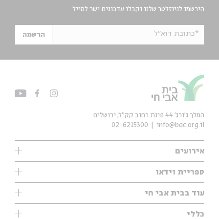
הירשמו לניוזלטר שלנו וקבלו עדכונים ישר למייל
*כתובת דוא"ל
הרשמה
המלך ג'ורג' 44 פינת רחוב קק״ל, ירושלים
02-6215300
info@bac.org.il
אירועים
עיון
ספריית וידאו
אנגלית
ילדים
שיעורי בוקר
עוד בבית אבי חי
מוזיקה
מיוחדים
תערוכות
עיון
כללי
נוער
מיוחדים