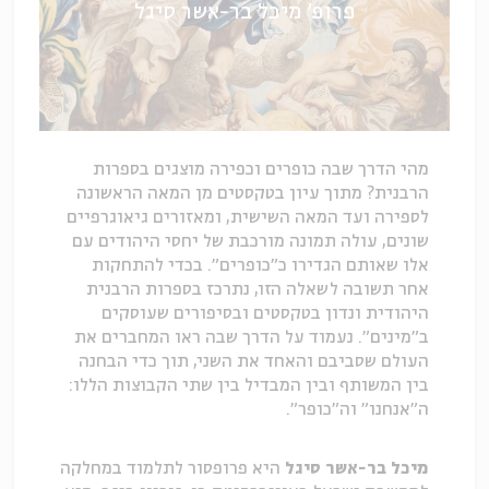
פרופ' מיכל בר-אשר סיגל
מהי הדרך שבה כופרים וכפירה מוצגים בספרות
הרבנית? מתוך עיון בטקסטים מן המאה הראשונה
לספירה ועד המאה השישית, ומאזורים גיאוגרפיים
שונים, עולה תמונה מורכבת של יחסי היהודים עם
אלו שאותם הגדירו כ"כופרים". בכדי להתחקות
אחר תשובה לשאלה הזו, נתרכז בספרות הרבנית
היהודית ונדון בטקסטים ובסיפורים שעוסקים
ב"מינים". נעמוד על הדרך שבה ראו המחברים את
העולם שסביבם והאחד את השני, תוך כדי הבחנה
בין המשותף ובין המבדיל בין שתי הקבוצות הללו:
ה"אנחנו" וה"כופר".
מיכל בר-אשר סיגל
היא פרופסור לתלמוד במחלקה