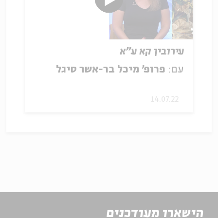
עירובין קא ע"א
עם:
פרופ' מיכל בר-אשר סיגל
14.07.22
הישארו מעודכנים