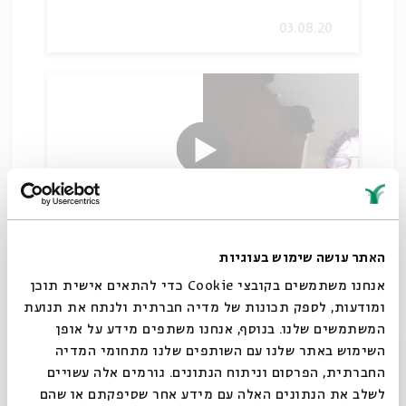
03.08.20
אֲנִי קֹהֶלֶת הָיִיתִי מֶלֶךְ עַל-יִשְׂרָאֵל
האתר עושה שימוש בעוגיות
בִּירוּשָׁלִָם
אנחנו משתמשים בקובצי Cookie כדי להתאים אישית תוכן
עם:
נילי ואזנה
ומודעות, לספק תכונות של מדיה חברתית ולנתח את תנועת
המשתמשים שלנו. בנוסף, אנחנו משתפים מידע על אופן
סגור
השימוש באתר שלנו עם השותפים שלנו מתחומי המדיה
04.08.20
החברתית, הפרסום וניתוח הנתונים. גורמים אלה עשויים
לשלב את הנתונים האלה עם מידע אחר שסיפקתם או שהם