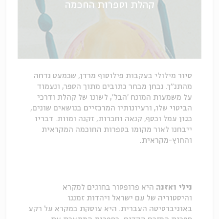
קהלת וספרות החכמה
סיור מילולי בעקבות פילוסוף מרדן, שכמעט נדחה
מהתנ"ך. נבחן מבחר כתובים מתוך הספר, ונעמוד
על משמעות המונח 'הבל', לשונו של קהלת ודרכי
הביטוי שלו, ורעיונותיו המרכזיים בנושאים שונים,
כגון עמל וכסף, קנאה וחברות, זקנה ומוות. דבריו
ייבחנו לאור מקומו בספרות החוכמה המקראית
והחוץ-מקראית.
נילי ואזנה
היא פרופסור בחוגים למקרא
והיסטוריה של עם ישראל ויהדות זמננו
באוניברסיטה העברית. היא עוסקת במקרא על רקע