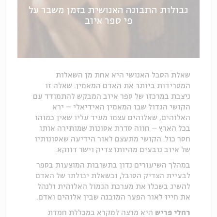
גבולות התבונה האנושית בזמן משבר על
פי ספר איוב
שאלת הסבל האנושי היא אחת מן השאלות
המטרידות ביותר את האדם המאמין. שאלה זו
ניצבת במרכזו של ספר איוב המבקש להתמודד עם
הקושי הגדול שבו המאמין האידיאלי – ירא
האלוהים, שאלוהים עצמו מעיד עליו שאין כמוהו
בכל הארץ – חווה סדרת אסונות שמותירה אותו
חסר כול. הקושי מתעצם לאור הידיעה שאסונותיו
של איוב נובעים מהיותו צדיק וישר דווקא.
במהלך השיעורים נדון בתשובות המוצעות בספר
לבעיית הצדיק הסובל, ובשאלת יכולתו של האדם
להשיג בשכלו את מערכת הגמול האלוהית ולנהל
את חייו לאור הפער המובנה שבין אלוהים ואדם.
רחלי פריש
היא מרצה למקרא במכללת חמדת