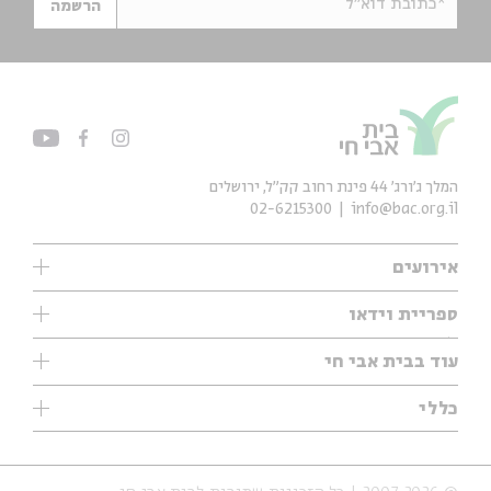
*כתובת דוא"ל
הרשמה
המלך ג'ורג' 44 פינת רחוב קק״ל, ירושלים
02-6215300
info@bac.org.il
אירועים
עיון
ספריית וידאו
אנגלית
ילדים
שיעורי בוקר
עוד בבית אבי חי
מוזיקה
מיוחדים
תערוכות
עיון
כללי
נוער
מיוחדים
מיוחדים
צרו קשר
ספרות ושירה
פודקאסטים מומלצים
ספרות ושירה
אודות
סדרות
כתבות