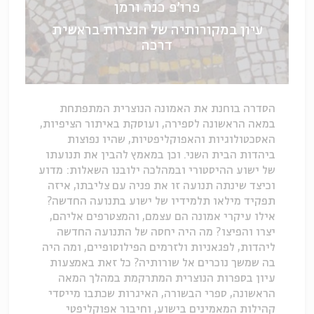
פרו'פ כנה ורמן
עיון במקורותיה של הנצרות בראשית
דרכה
הסדרה בוחנת את האמונה הנוצרית המתפתחת
במאה הראשונה לספירה, ועוסקת באיתור הציפיות,
האסכטולוגיות והאפוקליפטיות, שהיו נפוצות
ביהדות הבית השני. וכן במאמץ להבין את תנועתו
של ישוע ההיסטורי ובמהלכה ילובנו השאלות: מדוע
וכיצד שינתה תנועה זו את פניה עם צליבתו, איזה
תפקיד מילאו תלמידיו של ישוע בתנועה החדשה?
אילו עיקרי אמונה הם עצמם, והמצטרפים אליהם,
יצרו והפיצו? מה היה יחסה של התנועה החדשה
ליהדות, לפגאניות ולזרמים הפילוסופיים, ומה היה
בה שמשך נוכרים אל שורותיה? כל זאת באמצעות
עיון בספרות הנוצרית המתרקמת במהלך המאה
הראשונה, ספרי הבשורה, האיגרות שכתבו מייסדי
קהילות המאמינים בישוע, וחיבור אפוקליפטי