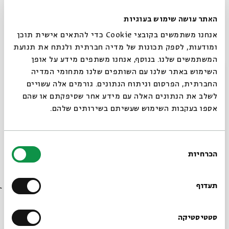
האתר עושה שימוש בעוגיות
אנחנו משתמשים בקובצי Cookie כדי להתאים אישית תוכן
ומודעות, לספק תכונות של מדיה חברתית ולנתח את תנועת
המשתמשים שלנו. בנוסף, אנחנו משתפים מידע על אופן
סגור
השימוש באתר שלנו עם השותפים שלנו מתחומי המדיה
החברתית, הפרסום וניתוח הנתונים. גורמים אלה עשויים
משיחיות בתקופת בית שני
לשלב את הנתונים האלה עם מידע אחר שסיפקתם או שהם
אספו בעקבות השימוש שעשיתם בשירותים שלהם.
עם:
כנה ורמן
בחירת
14.02.21
הכרחיות
הסכמה
רוצים לדעת מה קורה
בבית אבי חי לפני כולם?
תעדוף
הרשמו לניוזלטר שלנו
סטטיסטיקה