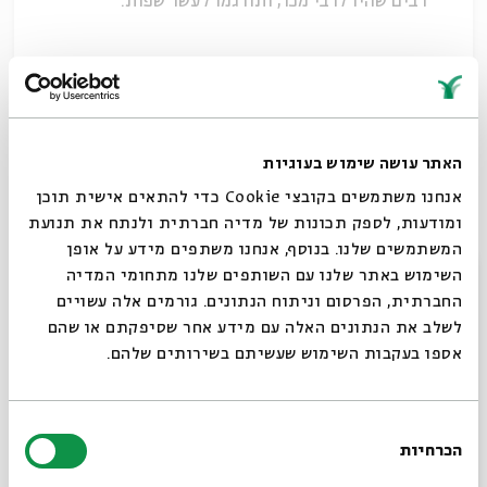
רבים שהיו לרבי מכר, ותורגמו לעשר שפות.
לסדרות נוספות בנושא מקרא וספרות בית שני
לסדרות נוספות של פרופ' ישראל קנוהל
שיתוף
האתר עושה שימוש בעוגיות
אנחנו משתמשים בקובצי Cookie כדי להתאים אישית תוכן
ומודעות, לספק תכונות של מדיה חברתית ולנתח את תנועת
תגיות:
ישראל קנוהל
מקרא וספרות בית שני
ביקורת המקרא
המשתמשים שלנו. בנוסף, אנחנו משתפים מידע על אופן
סגור
השימוש באתר שלנו עם השותפים שלנו מתחומי המדיה
החברתית, הפרסום וניתוח הנתונים. גורמים אלה עשויים
לשלב את הנתונים האלה עם מידע אחר שסיפקתם או שהם
אספו בעקבות השימוש שעשיתם בשירותים שלהם.
בחירת
הכרחיות
הסכמה
רוצים לדעת מה קורה