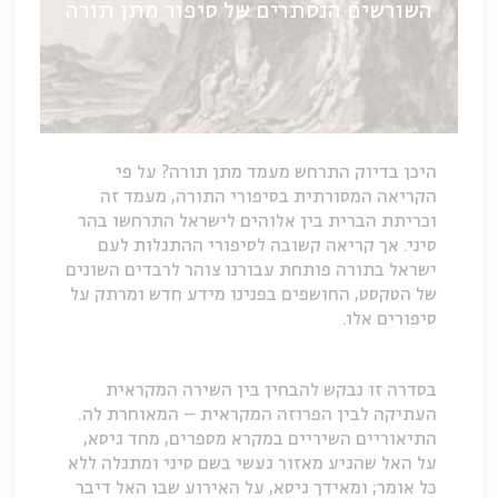
השורשים הנסתרים של סיפור מתן תורה
היכן בדיוק התרחש מעמד מתן תורה? על פי
הקריאה המסורתית בסיפורי התורה, מעמד זה
וכריתת הברית בין אלוהים לישראל התרחשו בהר
סיני. אך קריאה קשובה לסיפורי ההתגלות לעם
ישראל בתורה פותחת עבורנו צוהר לרבדים השונים
של הטקסט, החושפים בפנינו מידע חדש ומרתק על
סיפורים אלו.
בסדרה זו נבקש להבחין בין השירה המקראית
העתיקה לבין הפרוזה המקראית – המאוחרת לה.
התיאוריים השיריים במקרא מספרים, מחד גיסא,
על האל שהגיע מאזור געשי בשם סיני ומתגלה ללא
כל אומר; ומאידך גיסא, על האירוע שבו האל דיבר