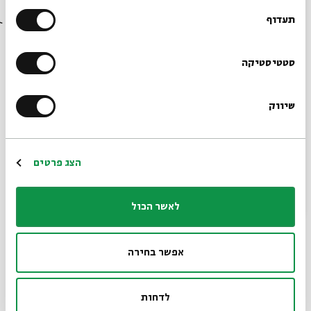
קרוא וכתוב בישראל
בבית אבי חי לפני כולם?
תעדוף
עם:
פרופ' ישראל קנוהל
הרשמו לניוזלטר שלנו
סטטיסטיקה
21.07.24
שיווק
*כתובת דוא"ל
הרשמה
הצג פרטים
לאשר הכול
הר סיני בשירות הקדומות
אפשר בחירה
עם:
פרופ' ישראל קנוהל
לדחות
22.07.24