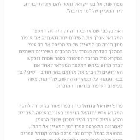
מפורשות אל בני ישראל ומסר להם את הדיברות,
ליד המעיין של "מי מריבה".
ואולם, כפי שנראה בסדרה זו, היה זה המספר
המקראי שכרך את השירות יחד והעתיק את סיפור
מתן תורה מן המעיין של מי מריבה אל הר סיני.
במהלך הסדרה נעמוד על הרבדים השיריים השונים
במקרא מול הרובד הסיפורי בספר שמות ונבקש
לברר מדוע ביקש המספר המקראי לאחד את
האירועים ולקבוע את מקומם בהר חורב – סיני? בד
בבד, נעמוד על תפקידה החשוב של דמות משה
בעיצוב הסיפור בגרסתו המוכרת.
פרופ'
ישראל קנוהל
כיהן כפרופסור בקתדרה לחקר
המקרא ע"ש יחזקאל קויפמן באוניברסיטה העברית
והוא עמית מחקר בכיר במכון שלום הרטמן.
לאחרונה התפרסם ספרו "מן המעיין אל ההר",
בהוצאת כרמל. קודם לכן פרסם פרופ' קנוהל ספרים