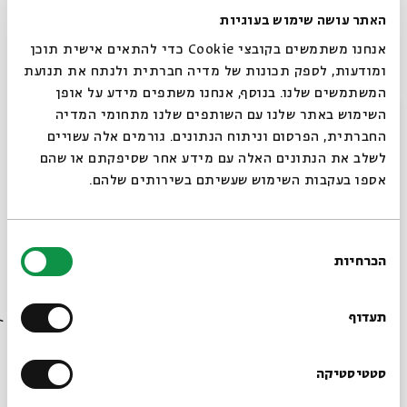
האתר עושה שימוש בעוגיות
אנחנו משתמשים בקובצי Cookie כדי להתאים אישית תוכן
ומודעות, לספק תכונות של מדיה חברתית ולנתח את תנועת
המשתמשים שלנו. בנוסף, אנחנו משתפים מידע על אופן
סגור
השימוש באתר שלנו עם השותפים שלנו מתחומי המדיה
החברתית, הפרסום וניתוח הנתונים. גורמים אלה עשויים
לשלב את הנתונים האלה עם מידע אחר שסיפקתם או שהם
אברהם
אספו בעקבות השימוש שעשיתם בשירותים שלהם.
עם:
פרופ' אילנה פרדס
בחירת
הכרחיות
הסכמה
25.02.24
רוצים לדעת מה קורה
בבית אבי חי לפני כולם?
תעדוף
הרשמו לניוזלטר שלנו
סטטיסטיקה