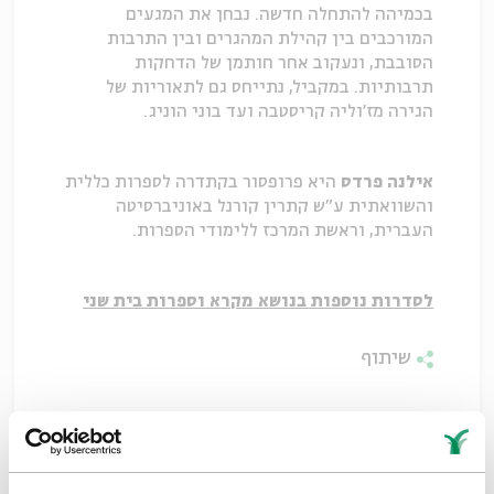
בכמיהה להתחלה חדשה. נבחן את המגעים
המורכבים בין קהילת המהגרים ובין התרבות
הסובבת, ונעקוב אחר חותמן של הדחקות
תרבותיות. במקביל, נתייחס גם לתאוריות של
הגירה מז'וליה קריסטבה ועד בוני הוניג.
אילנה פרדס
היא פרופסור בקתדרה לספרות כללית
והשוואתית ע"ש קתרין קורנל באוניברסיטה
העברית, וראשת המרכז ללימודי הספרות.
לסדרות נוספות בנושא מקרא וספרות בית שני
שיתוף
תגיות:
מקרא וספרות בית שני
מקרא
הגירה
ז'וליה קריסטבה
בוני הוניג
אברהם אבינו
אילנה פרדס