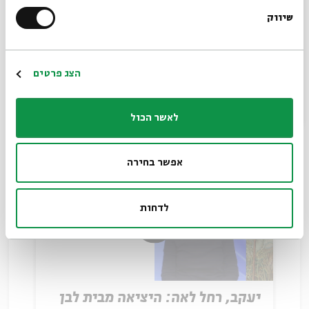
שיווק
*כתובת דוא"ל
הגר
הרשמה
הצג פרטים
עם:
פרופ' אילנה פרדס
לאשר הכול
25.02.24
אפשר בחירה
לדחות
יעקב, רחל לאה: היציאה מבית לבן