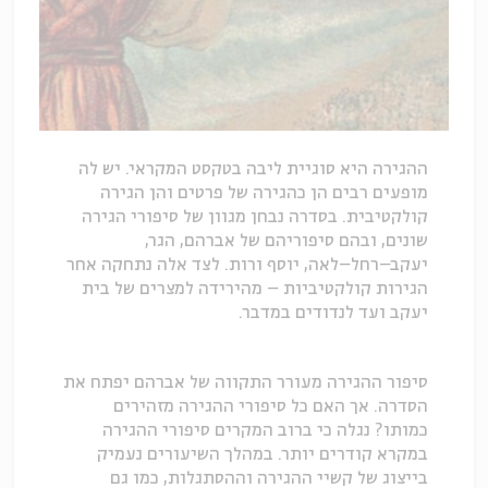
ההגירה היא סוגיית ליבה בטקסט המקראי. יש לה
מופעים רבים הן כהגירה של פרטים והן הגירה
קולקטיבית. בסדרה נבחן מגוון של סיפורי הגירה
שונים, ובהם סיפוריהם של אברהם, הגר,
יעקב–רחל–לאה, יוסף ורות. לצד אלה נתחקה אחר
הגירות קולקטיביות – מהירידה למצרים של בית
יעקב ועד לנדודים במדבר.
סיפור ההגירה מעורר התקווה של אברהם יפתח את
הסדרה. אך האם כל סיפורי ההגירה מזהירים
כמותו? נגלה כי ברוב המקרים סיפורי ההגירה
במקרא קודרים יותר. במהלך השיעורים נעמיק
בייצוג של קשיי ההגירה וההסתגלות, כמו גם