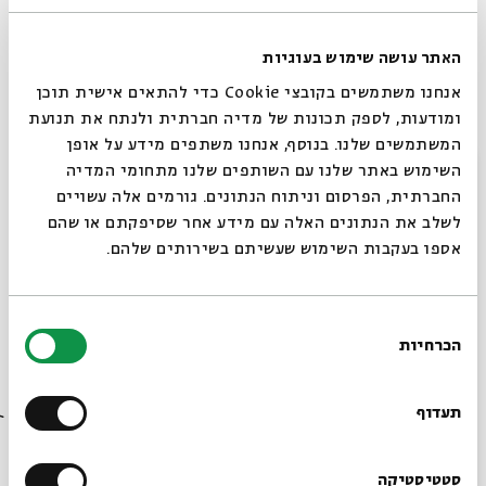
האתר עושה שימוש בעוגיות
אנחנו משתמשים בקובצי Cookie כדי להתאים אישית תוכן
ומודעות, לספק תכונות של מדיה חברתית ולנתח את תנועת
המשתמשים שלנו. בנוסף, אנחנו משתפים מידע על אופן
הכוזרי והפרכת הפילוסוף
סגור
השימוש באתר שלנו עם השותפים שלנו מתחומי המדיה
עם:
פרופ' שלום צדיק
החברתית, הפרסום וניתוח הנתונים. גורמים אלה עשויים
לשלב את הנתונים האלה עם מידע אחר שסיפקתם או שהם
אספו בעקבות השימוש שעשיתם בשירותים שלהם.
16.01.24
בחירת
הכרחיות
הסכמה
רוצים לדעת מה קורה
בבית אבי חי לפני כולם?
תעדוף
הרשמו לניוזלטר שלנו
סטטיסטיקה