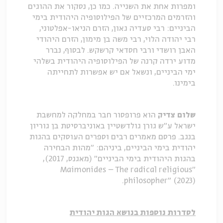
ומפרות אחת את השנייה. כמו כן, נסקור את ההוגים
והזרמים המרכזיים של הפילוסופיה היהודית בימי
הביניים: רבי סעדיה גאון, הזרם הניאו-אפלטוני,
רבי יהודה הלוי, רבי משה בן מימון, הזרם היהודי
האבן רושדי ורבי חסדאי קרשקש. לבסוף, נברר
מדוע ירדה קרנה של הפילוסופיה היהודית בשלהי
ימי הביניים, ונשאל אם יש אפשרות לתחייתה
בימינו.
שלום צדיק
הוא פרופסור חבר במחלקה למחשבת
ישראל ע"ש גורן גולדשטיין באוניברסיטת בן גוריון
בנגב. פרסם מאמרים רבים וספרים העוסקים בהגות
יהודית בימי הביניים, ביניהם: "מהות הבחירה
בהגות היהודית בימי הביניים" (מאגנס, 2017),
"Maimonides – The radical religious
philosopher" (2023).
לסדרות נוספות בנושא הגות יהודית