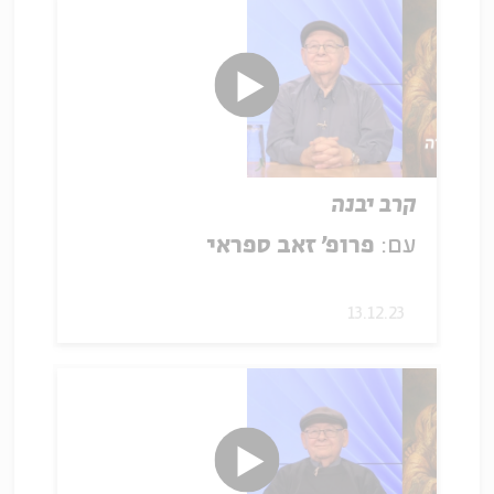
קרב יבנה
עם:
פרופ' זאב ספראי
13.12.23