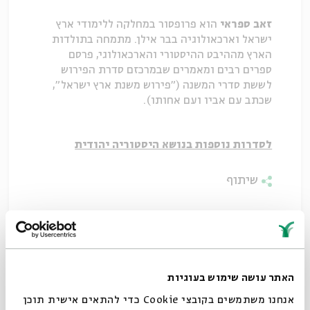
זאב ספראי
הוא פרופסור במחלקה ללימודי ארץ
ישראל וארכאולוגיה בבר אילן. מתמחה בתולדות
הארץ מההיבט ההיסטורי והארכאולוגי, פרסם
ספרים רבים ומאמרים שבמרכזם סדרת הפירוש
לששת סדרי המשנה ("פירוש משנת ארץ ישראל",
שכתב עם אביו ועם אחותו).
לסדרות נוספות בנושא היסטוריה יהודית
שיתוף
האתר עושה שימוש בעוגיות
אנחנו משתמשים בקובצי Cookie כדי להתאים אישית תוכן