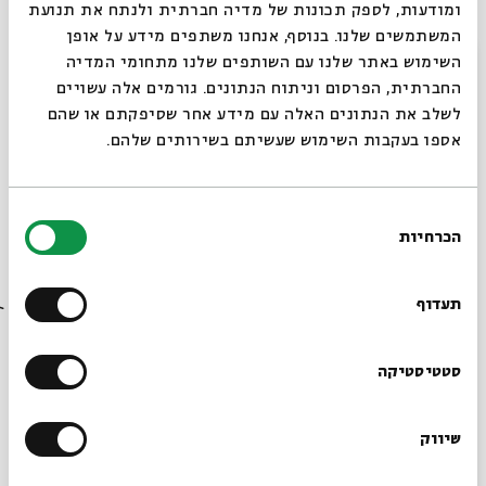
ומודעות, לספק תכונות של מדיה חברתית ולנתח את תנועת
המשתמשים שלנו. בנוסף, אנחנו משתפים מידע על אופן
סגור
השימוש באתר שלנו עם השותפים שלנו מתחומי המדיה
פרוץ המרד
החברתית, הפרסום וניתוח הנתונים. גורמים אלה עשויים
עם:
פרופ' זאב ספראי
לשלב את הנתונים האלה עם מידע אחר שסיפקתם או שהם
אספו בעקבות השימוש שעשיתם בשירותים שלהם.
10.12.23
בחירת
הכרחיות
הסכמה
רוצים לדעת מה קורה
בבית אבי חי לפני כולם?
תעדוף
הרשמו לניוזלטר שלנו
סטטיסטיקה
קרב אמאוס
שיווק
*כתובת דוא"ל
עם:
פרופ' זאב ספראי