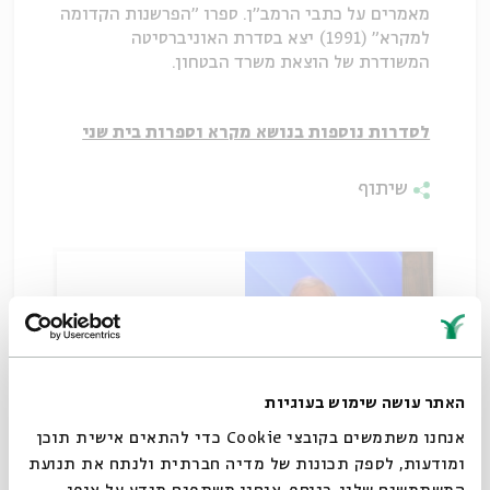
מאמרים על כתבי הרמב"ן. ספרו "הפרשנות הקדומה
למקרא" (1991) יצא בסדרת האוניברסיטה
המשודרת של הוצאת משרד הבטחון.
לסדרות נוספות בנושא מקרא וספרות בית שני
שיתוף
האתר עושה שימוש בעוגיות
אנחנו משתמשים בקובצי Cookie כדי להתאים אישית תוכן
רמב"ן: חייו, כתביו וקודמיו
ומודעות, לספק תכונות של מדיה חברתית ולנתח את תנועת