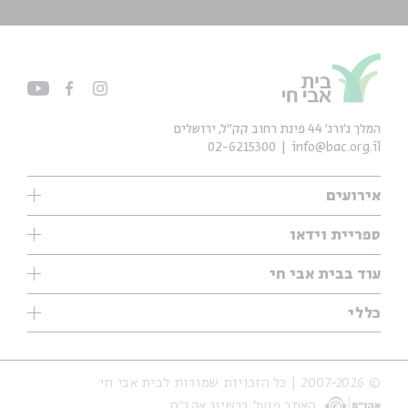
המלך ג'ורג' 44 פינת רחוב קק״ל, ירושלים
02-6215300
info@bac.org.il
אירועים
עיון
ספריית וידאו
אנגלית
ילדים
שיעורי בוקר
עוד בבית אבי חי
מוזיקה
מיוחדים
תערוכות
עיון
כללי
נוער
מיוחדים
מיוחדים
צרו קשר
ספרות ושירה
פודקאסטים מומלצים
ספרות ושירה
אודות
סדרות
כתבות
© 2007-2026 | כל הזכויות שמורות לבית אבי חי
הצהרת נגישות
אירועי עבר
קצה הקרחון
האתר פועל ברשיון אקו״ם