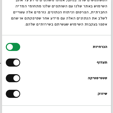
המשתמשים שלנו. בנוסף, אנחנו משתפים מידע על אופן
עם:
פרופ' חננאל מאק
סגור
השימוש באתר שלנו עם השותפים שלנו מתחומי המדיה
החברתית, הפרסום וניתוח הנתונים. גורמים אלה עשויים
29.10.23
לשלב את הנתונים האלה עם מידע אחר שסיפקתם או שהם
אספו בעקבות השימוש שעשיתם בשירותים שלהם.
בחירת
הכרחיות
הסכמה
רוצים לדעת מה קורה
בבית אבי חי לפני כולם?
תעדוף
הרשמו לניוזלטר שלנו
סטטיסטיקה
פשט ודרש בפרשנותו של רמב"ן
עם:
פרופ' חננאל מאק
שיווק
*כתובת דוא"ל
30.10.23