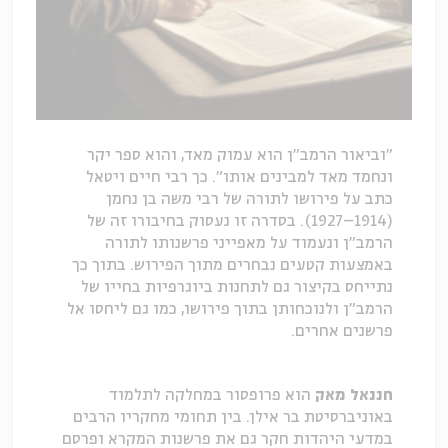
"וביאור הרמב"ן הוא עמוק מאד, והוא ספר יקר
ונחמד מאד למבינים אותו". כך רבי חיים ויטאל
כתב על פירושו לתורה של רבי משה בן נחמן
(1914–1927). בסדרה זו נעסוק בחיבורו זה של
הרמב"ן ונעמוד על מאפייני פרשנותו לתורה
באמצעות קטעים נבחרים מתוך הפירוש. בתוך כך
נתייחס בקיצור גם לתחנות ביוגרפיות בחייו של
הרמב"ן ולנוכחותן בתוך פירושו, כמו גם ליחסו אל
פרשנים אחרים.
חננאל מאק
הוא פרופסור במחלקה לתלמוד
באוניברסיטת בר אילן. בין תחומי מחקריו הרבים
במדעי היהדות חקר גם את פרשנות המקרא ופרסם