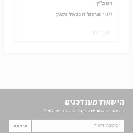
רמב"ן
עם:
פרופ' חננאל מאק
01.11.23
הישארו מעודכנים
הירשמו לניוזלטר שלנו וקבלו עדכונים ישר למייל
*כתובת דוא"ל
הרשמה