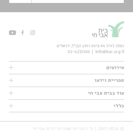
המלך ג'ורג' 44 פינת רחוב קק״ל, ירושלים
02-6215300
info@bac.org.il
אירועים
עיון
ספריית וידאו
אנגלית
ילדים
שיעורי בוקר
עוד בבית אבי חי
מוזיקה
מיוחדים
תערוכות
עיון
כללי
נוער
מיוחדים
מיוחדים
צרו קשר
ספרות ושירה
פודקאסטים מומלצים
ספרות ושירה
אודות
סדרות
כתבות
© 2007-2026 | כל הזכויות שמורות לבית אבי חי
הצהרת נגישות
אירועי עבר
קצה הקרחון