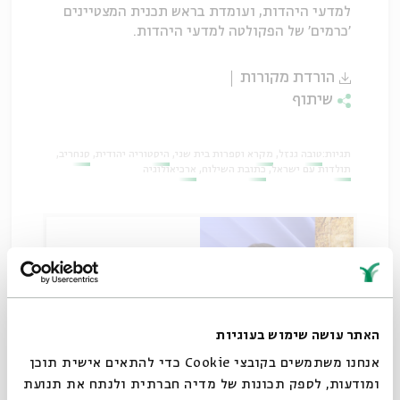
למדעי היהדות, ועומדת בראש תכנית המצטיינים
'כרמים' של הפקולטה למדעי היהדות.
הורדת מקורות
שיתוף
תגיות:
טובה גנזל
מקרא וספרות בית שני
היסטוריה יהודית
סנחריב
תולדות עם ישראל
כתובת השילוח
ארכיאולוגיה
האתר עושה שימוש בעוגיות
אנחנו משתמשים בקובצי Cookie כדי להתאים אישית תוכן
ומודעות, לספק תכונות של מדיה חברתית ולנתח את תנועת
האירועים שקדמו למסע סנחריב