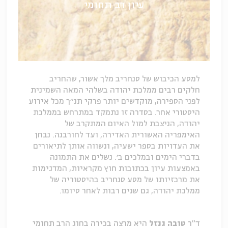
עיון רב תחומי
למסע הכיבוש של סנחריב מלך אשור, שהחריב
חלקים רבים ממלכת יהודה בשלהי המאה השמינית
לפני הספירה, מוקדשים יותר פרקי תנ״ך מכל אירוע
היסטורי אחר. בסדרה זו נתמקד במתרחש בממלכת
יהודה, הניצבת למול האיום המתקרב של
האימפריה האשורית האדירה, ועד לחורבנה. נבחן
את העדויות בספר ישעיה, ונשווה אותן לתיאורים
בדברי הימים ובמלכים ב׳. נשלים את התמונה
באמצעות עיון בכתובות חוץ מקראיות, המדגימות
את מרכזיותו של מסע סנחריב בהיסטוריה של
ממלכת יהודה, גם שנים רבות לאחר סיומו.
ד"ר
טובה גנזל
היא מרצה בכירה בחוג הרב תחומי