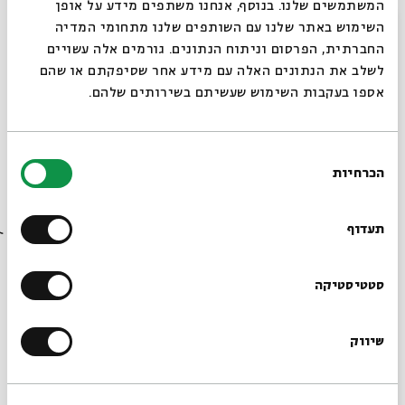
המשתמשים שלנו. בנוסף, אנחנו משתפים מידע על אופן
עם:
ד"ר טובה גנזל
סגור
השימוש באתר שלנו עם השותפים שלנו מתחומי המדיה
החברתית, הפרסום וניתוח הנתונים. גורמים אלה עשויים
לשלב את הנתונים האלה עם מידע אחר שסיפקתם או שהם
27.08.23
אספו בעקבות השימוש שעשיתם בשירותים שלהם.
בחירת
הכרחיות
הסכמה
רוצים לדעת מה קורה
בבית אבי חי לפני כולם?
תעדוף
הרשמו לניוזלטר שלנו
סטטיסטיקה
האירועים שקדמו למסע סנחריב:
המשך
שיווק
עם:
ד"ר טובה גנזל
*כתובת דוא"ל
28.08.23