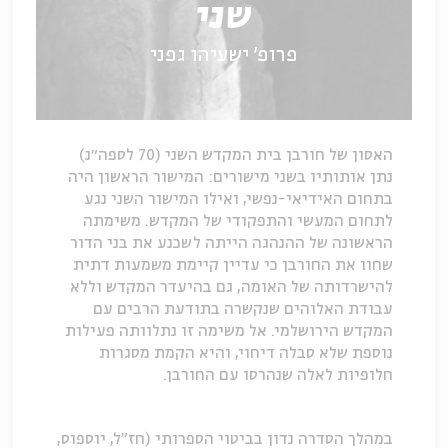
שני
פרופ' ישעיהו גפני
האסון של חורבן בית המקדש השני (70 לספה״נ)
נתן אותותיו בשני מישורים: המישור הראשון היה
בתחום האידיאי-נפשי, ואילו המישור השני נגע
לתחום המעשי והתפקודי של המקדש. משימתה
הראשונה של ההנהגה הייתה לשכנע את בני הדור
שחוו את החורבן כי עדיין קיימת משמעות דתית
להישרדותה של האומה, גם בהיעדר המקדש וללא
עבודת האלוהים שנקשרה בתודעת הרבים עם
המקדש הירושלמי. אל משימה זו נתלוותה פעילות
נוספת שלא סבלה דיחוי, והיא הקמת מסגרות
חלופיות לאלה שנהרסו עם החורבן.
במהלך הסדרה נדון בביטוי הספרותי (חז"ל, יוספוס,