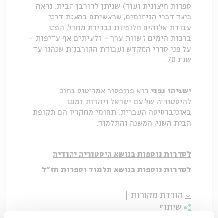
ספרות חיצונית ועוד) שניתן לחורבן הבית. נראה
כיצד דברי הניחומים, שראשיתם בהצגת דרכי
עבודת אלוהים חלופיות כברירת מחדל, הפכו
ברבות הימים לשוות ערך – ולעיתים אף עדיפות –
על פני סדרי המקדש ועבודת הקורבנות שנהגו עד
שנת 70.
ישעיהו גפני
הוא פרופסור אמריטוס בחוג
להיסטוריה של עם ישראל ויהדות זמננו
באוניברסיטה העברית. תחומי מחקריו הם תקופת
הבית השני, המשנה והתלמוד.
לסדרות נוספות בנושא היסטוריה יהודית
לסדרות נוספות בנושא תלמוד וספרות חז"ל
הורדת מקורות
שיתוף