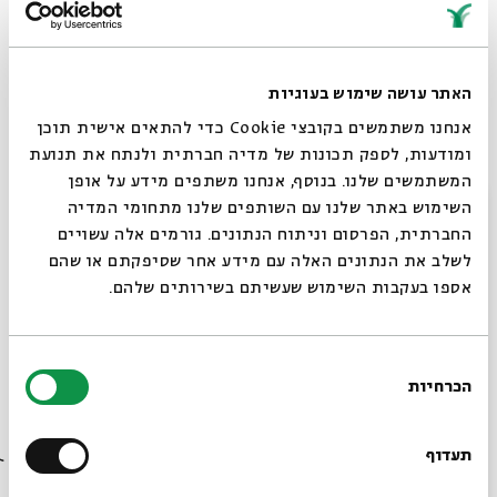
תגיות:
תלמוד
חורבן הבית
משנה
בית שני
ישעיהו גפני
תשעה באב
מקרא וספרות בית שני
תלמוד וספרות חז"ל
היסטוריה יהודית
האתר עושה שימוש בעוגיות
אנחנו משתמשים בקובצי Cookie כדי להתאים אישית תוכן
ומודעות, לספק תכונות של מדיה חברתית ולנתח את תנועת
המשתמשים שלנו. בנוסף, אנחנו משתפים מידע על אופן
סגור
השימוש באתר שלנו עם השותפים שלנו מתחומי המדיה
החברתית, הפרסום וניתוח הנתונים. גורמים אלה עשויים
לשלב את הנתונים האלה עם מידע אחר שסיפקתם או שהם
אספו בעקבות השימוש שעשיתם בשירותים שלהם.
התמודדויות עם החורבן
בחירת
עם:
פרופ' ישעיהו גפני
הכרחיות
הסכמה
רוצים לדעת מה קורה
30.07.23
בבית אבי חי לפני כולם?
תעדוף