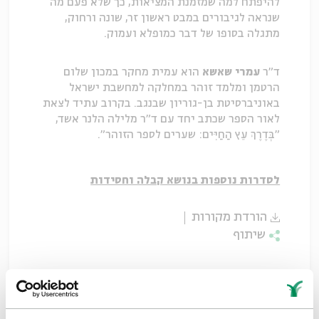
להיפתח למה שמזמנת המציאות, כך שלא פעם מה
שנראה לגיבורים במבט ראשון זר, שונה ורחוק,
מתגלה בסופו של דבר כמופלא ועמוק.
ד"ר
עמרי שאשא
הוא עמית מחקר במכון שלום
הרטמן ומלמד זוהר במחלקה למחשבת ישראל
באוניברסיטת בן-גוריון שבנגב. בקרוב עתיד לצאת
לאור הספר שכתב יחד עם ד"ר מלילה הלנר אשד,
"בְּדֶרֶךְ עֵץ הַחַיִּים: שערים לספר הזוהר".
לסדרות נוספות בנושא קבלה וחסידות
הורדת מקורות
שיתוף
תגיות:
ספר הזוהר
עמרי שאשא
קבלה וחסידות