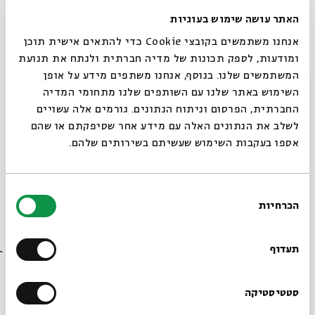
האתר עושה שימוש בעוגיות
אנחנו משתמשים בקובצי Cookie כדי להתאים אישית תוכן
ומודעות, לספק תכונות של מדיה חברתית ולנתח את תנועת
המשתמשים שלנו. בנוסף, אנחנו משתפים מידע על אופן
סגור
השימוש באתר שלנו עם השותפים שלנו מתחומי המדיה
החברתית, הפרסום וניתוח הנתונים. גורמים אלה עשויים
לשלב את הנתונים האלה עם מידע אחר שסיפקתם או שהם
רבי יוסי ורבי יהודה היו הולכים
אספו בעקבות השימוש שעשיתם בשירותים שלהם.
בדרך
עם:
ד"ר עמרי שאשא
בחירת
הכרחיות
הסכמה
13.11.22
רוצים לדעת מה קורה
בבית אבי חי לפני כולם?
תעדוף
הרשמו לניוזלטר שלנו
סטטיסטיקה